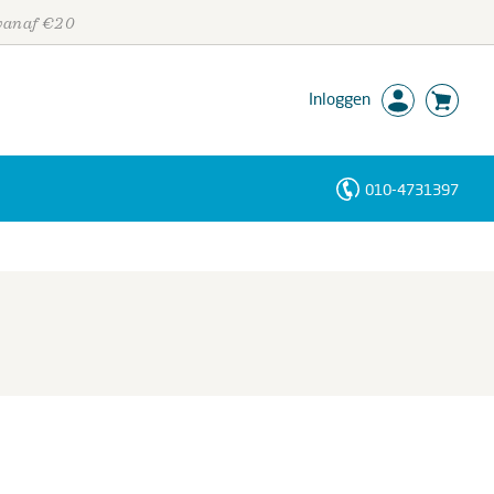
 vanaf €20
Inloggen
010-4731397
Personen
Trefwoorden