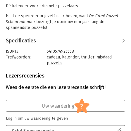
Dé kalender voor criminele puzzelaars
Haal de speurder in jezelf naar boven, want
De Crimi Puzzel
Scheurkalender
bezorgt je opnieuw een jaar lang de
spannendste puzzels!
Deze kalender bevat urenlang puzzelplezier voor jonge
Specificaties
speurneuzen en doorgewinterde inspecteurs: codes kraken en
spionnen ontmaskeren zijn voor jou een fluitje van een cent.
ISBN13:
5410574925558
Trefwoorden:
cadeau
,
kalender
,
thriller
,
misdaad
,
Aangevuld met feitjes en interessante weetjes over de meest
puzzels
bloedstollende misdaden; de ideale kalender voor elke fan
Taal:
Nederlands
van een spannende whodunit of een true crime-documentaire.
Bindwijze:
scheurkalender (H)
Lezersrecensies
Uitgever:
Lannoo
Druk:
1
Wees de eerste die een lezersrecensie schrijft!
Verschijningsdatum:
13-8-2025
Hoofdrubriek:
Cadeauboeken
,
Thrillers en spanning
?
Uw waardering
Log in om uw waardering te geven
Schrijf een recensie