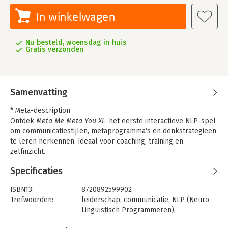
In winkelwagen
Nu besteld, woensdag in huis
Gratis verzonden
Samenvatting
* Meta-description
Ontdek
Meta Me Meta You XL
: het eerste interactieve NLP-spel
om communicatiestijlen, metaprogramma’s en denkstrategieën
te leren herkennen. Ideaal voor coaching, training en
zelfinzicht.
* Introductie
Specificaties
Meta Me Meta You XL – NLP
in spelvorm: leer communiceren,
denken en begrijpen
ISBN13:
8720892599902
Meta Me Meta You XL
is een uniek bordspel gebaseerd op NLP
Trefwoorden:
leiderschap
,
communicatie
,
NLP (Neuro
(Neuro-Linguïstisch Programmeren) en metaprogramma’s. Het
Linguïstisch Programmeren)
,
maakt onbewuste denk- en communicatiepatronen zichtbaar
samenwerken