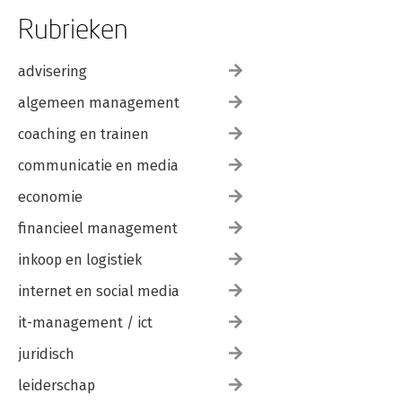
• Integriteit: Woorden en daden in 
Rubrieken
harmonie

• Authenticiteit: Eerlijkheid en 
oprechtheid

advisering
• Bevlogenheid: Inspireren en 
motiveren

algemeen management
• Verbinden: Samenwerking en respect

• Leiderschap: Voorbeeldgedrag en 
coaching en trainen
visie
communicatie en media
economie
financieel management
inkoop en logistiek
internet en social media
it-management / ict
juridisch
leiderschap