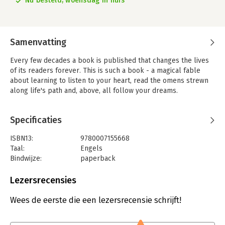
Nu besteld, woensdag in huis
Samenvatting
Every few decades a book is published that changes the lives
of its readers forever. This is such a book - a magical fable
about learning to listen to your heart, read the omens strewn
along life's path and, above, all follow your dreams.
Specificaties
ISBN13:
9780007155668
Taal:
Engels
Bindwijze:
paperback
Aantal pagina's:
192
Uitgever:
HarperCollins Publishers
Lezersrecensies
Druk:
1
Verschijningsdatum:
20-7-2004
Wees de eerste die een lezersrecensie schrijft!
Hoofdrubriek:
Literatuur en romans