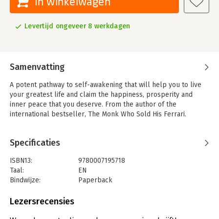
In winkelwagen
Levertijd ongeveer 8 werkdagen
Samenvatting
A potent pathway to self-awakening that will help you to live
your greatest life and claim the happiness, prosperity and
inner peace that you deserve. From the author of the
international bestseller, The Monk Who Sold His Ferrari.
Specificaties
ISBN13:
9780007195718
Taal:
EN
Bindwijze:
Paperback
Aantal pagina's:
240
Uitgever:
HarperCollins Publishers
Lezersrecensies