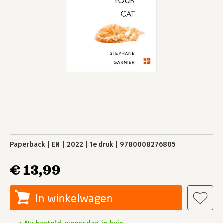
Paperback
EN
2022
1e druk
9780008276805
€ 13,99
In winkelwagen