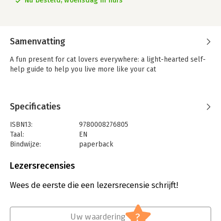
Nu besteld, woensdag in huis
Samenvatting
A fun present for cat lovers everywhere: a light-hearted self-
help guide to help you live more like your cat
Specificaties
ISBN13:
9780008276805
Taal:
EN
Bindwijze:
paperback
Aantal pagina's:
176
Uitgever:
HarperCollins Publishers
Lezersrecensies
Druk:
1
Verschijningsdatum:
16-4-2022
Wees de eerste die een lezersrecensie schrijft!
Hoofdrubriek:
Cadeauboeken
,
Spiritualiteit
?
Uw waardering