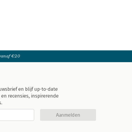
 vanaf €20
uwsbrief en blijf up-to-date
 en recensies, inspirerende
s.
Aanmelden