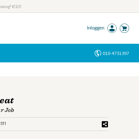
 vanaf €20
Inloggen
010-4731397
Personen
Trefwoorden
eat
ur Job
511