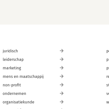
juridisch
p
leiderschap
p
marketing
p
mens en maatschappij
r
non-profit
s
ondernemen
v
organisatiekunde
w