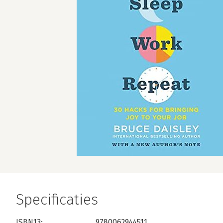
Specificaties
ISBN13:
9780062944511