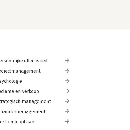
ersoonlijke effectiviteit
rojectmanagement
sychologie
eclame en verkoop
trategisch management
erandermanagement
erk en loopbaan