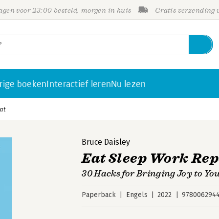
gen voor 23:00 besteld, morgen in huis
Gratis verzending
rige boeken
Interactief leren
Nu lezen
at
Bruce Daisley
Eat Sleep Work Rep
30 Hacks for Bringing Joy to Yo
Paperback
Engels
2022
9780062944