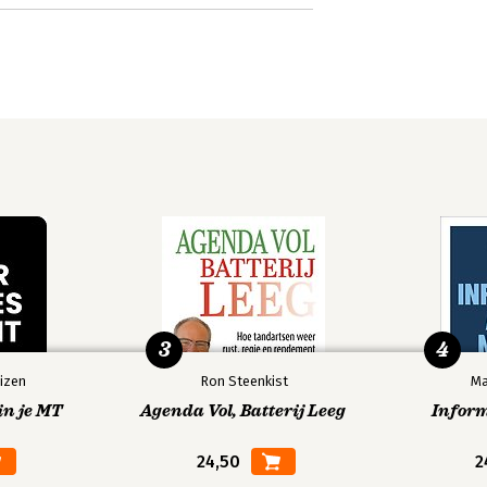
3
4
izen
Ron Steenkist
Ma
in je MT
Agenda Vol, Batterij Leeg
Infor
24,50
2