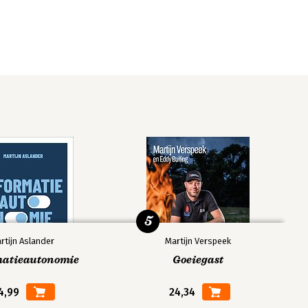
5
rtijn Aslander
Martijn Verspeek
matieautonomie
Goeiegast
4,99
24,34