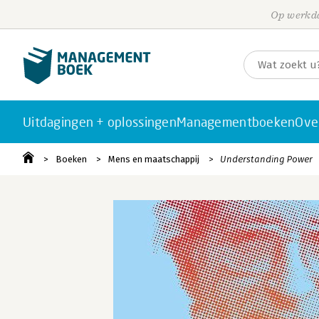
Op werkda
Uitdagingen + oplossingen
Managementboeken
Ove
Boeken
Mens en maatschappij
Understanding Power