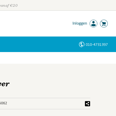
 vanaf €20
Inloggen
010-4731397
Personen
Trefwoorden
wer
6062