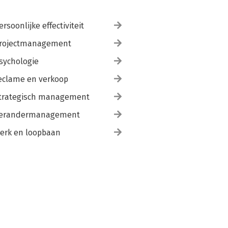
ersoonlijke effectiviteit
rojectmanagement
sychologie
eclame en verkoop
trategisch management
erandermanagement
erk en loopbaan