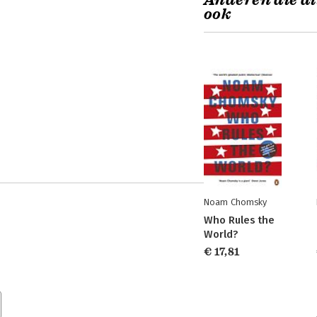
Anderen die di
ook
Noam Chomsky
Who Rules the
World?
€ 17,81