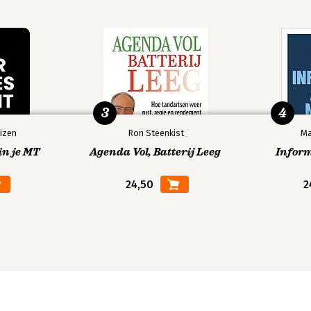
3
4
izen
Ron Steenkist
Ma
in je MT
Agenda Vol, Batterij Leeg
Infor
24,50
2