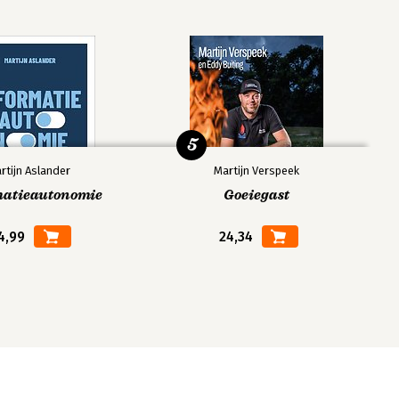
5
rtijn Aslander
Martijn Verspeek
matieautonomie
Goeiegast
4,99
24,34