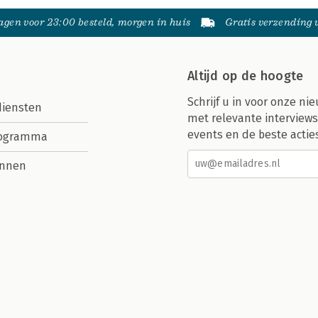
gen voor 23:00 besteld, morgen in huis
Gratis verzending
Altijd op de hoogte
Schrijf u in voor onze nie
diensten
met relevante interviews
events en de beste actie
rogramma
nnen