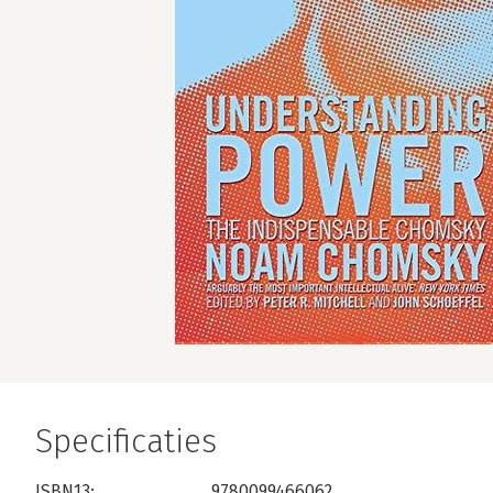
Specificaties
ISBN13:
9780099466062