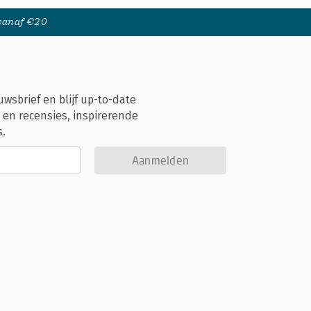
 vanaf €20
uwsbrief en blijf up-to-date
 en recensies, inspirerende
s.
Aanmelden