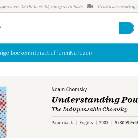
gen voor 23:00 besteld, morgen in huis
Gratis verzending
rige boeken
Interactief leren
Nu lezen
Noam Chomsky
Understanding Po
The Indispensable Chomsky
Paperback
Engels
2003
978009946