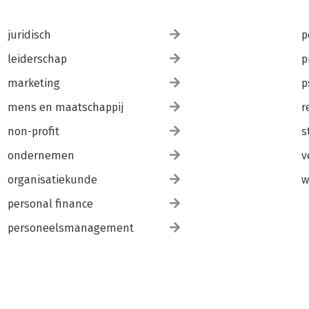
juridisch
p
leiderschap
p
marketing
p
mens en maatschappij
r
non-profit
s
ondernemen
v
organisatiekunde
w
personal finance
personeelsmanagement