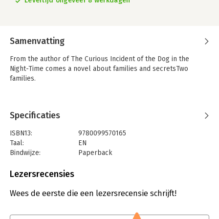
Levertijd ongeveer 8 werkdagen
Samenvatting
From the author of The Curious Incident of the Dog in the
Night-Time comes a novel about families and secretsTwo
families.
Specificaties
ISBN13:
9780099570165
Taal:
EN
Bindwijze:
Paperback
Aantal pagina's:
352
Uitgever:
Vintage Publishing
Lezersrecensies
Wees de eerste die een lezersrecensie schrijft!