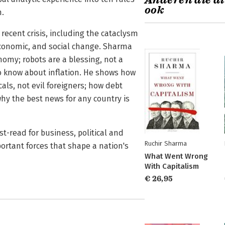
Anderen die di
ook
h.
recent crisis, including the cataclysm
l, economic, and social change. Sharma
nomy; robots are a blessing, not a
to know about inflation. He shows how
cals, not evil foreigners; how debt
hy the best news for any country is
st-read for business, political and
Ruchir Sharma
rtant forces that shape a nation's
What Went Wrong
With Capitalism
€ 26,95