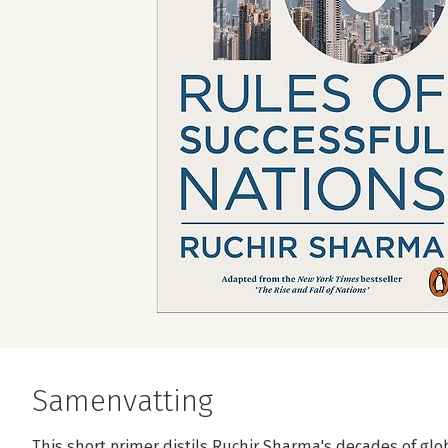
Samenvatting
This short primer distils Ruchir Sharma's decades of glob