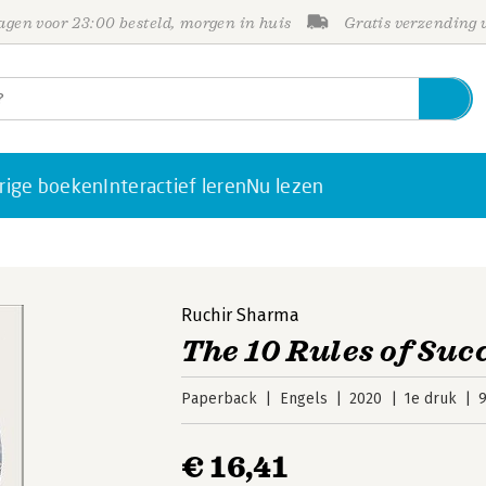
gen voor 23:00 besteld, morgen in huis
Gratis verzending
rige boeken
Interactief leren
Nu lezen
Ruchir Sharma
The 10 Rules of Suc
Paperback
Engels
2020
1e druk
€ 16,41