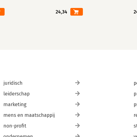
24,34
2
juridisch
p
leiderschap
p
marketing
p
mens en maatschappij
r
non-profit
s
ondernemen
v