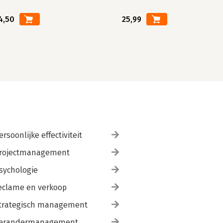
4,50
25,99
ersoonlijke effectiviteit
rojectmanagement
sychologie
eclame en verkoop
trategisch management
erandermanagement