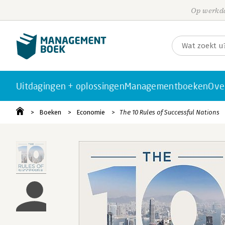
Op werkda
Uitdagingen + oplossingen
Managementboeken
Ove
Boeken
Economie
The 10 Rules of Successful Nations