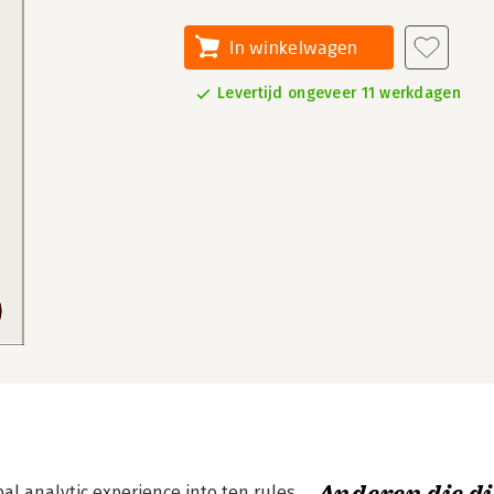
In winkelwagen
Levertijd ongeveer 11 werkdagen
al analytic experience into ten rules