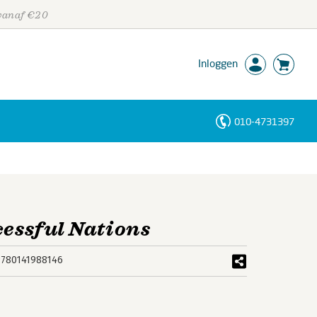
 vanaf €20
Inloggen
010-4731397
Personen
Trefwoorden
cessful Nations
9780141988146