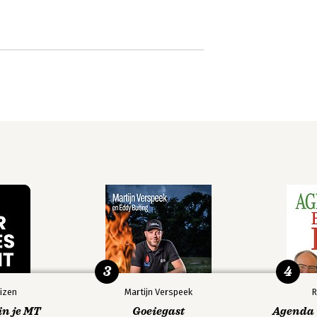
3
4
izen
Martijn Verspeek
R
in je MT
Goeiegast
Agenda V