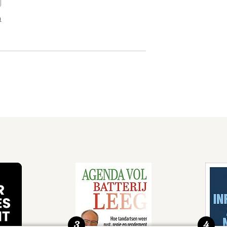
n
3
4