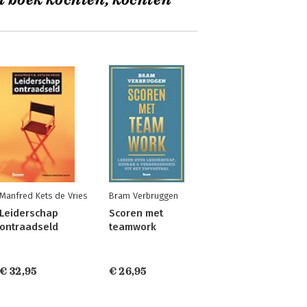
t boek kochten, kochten
Manfred Kets de Vries
Bram Verbruggen
Leiderschap
Scoren met
ontraadseld
teamwork
€ 32,95
€ 26,95