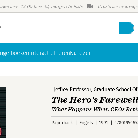
gen voor 23:00 besteld, morgen in huis
Gratis verzending
rige boeken
Interactief leren
Nu lezen
,
Jeffrey Professor, Graduate School 
The Hero's Farewel
What Happens When CEOs Reti
Paperback
Engels
1991
9780195065