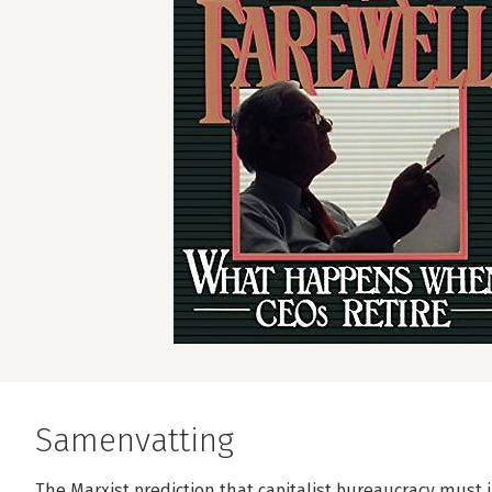
Samenvatting
The Marxist prediction that capitalist bureaucracy must i