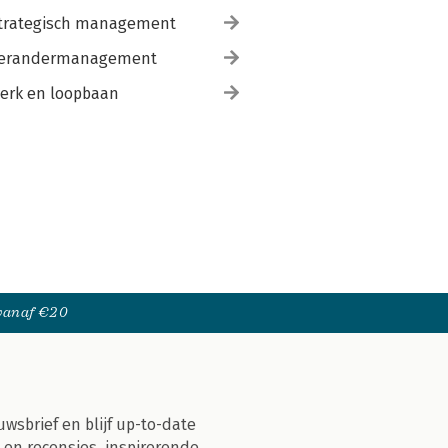
trategisch management
erandermanagement
erk en loopbaan
 vanaf €20
uwsbrief en blijf up-to-date
 en recensies, inspirerende