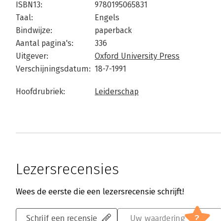
ISBN13:
9780195065831
Taal:
Engels
Bindwijze:
paperback
Aantal pagina's:
336
Uitgever:
Oxford University Press
Verschijningsdatum:
18-7-1991
Hoofdrubriek:
Leiderschap
Lezersrecensies
Wees de eerste die een lezersrecensie schrijft!
?
Schrijf een recensie
Uw waardering