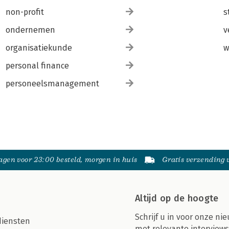
non-profit
s
ondernemen
v
organisatiekunde
w
personal finance
personeelsmanagement
gen voor 23:00 besteld, morgen in huis
Gratis verzending
Altijd op de hoogte
Schrijf u in voor onze nie
diensten
met relevante interviews