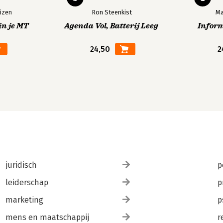
izen
Ron Steenkist
Ma
in je MT
Agenda Vol, Batterij Leeg
Infor
24,50
2
juridisch
p
leiderschap
p
marketing
p
mens en maatschappij
r