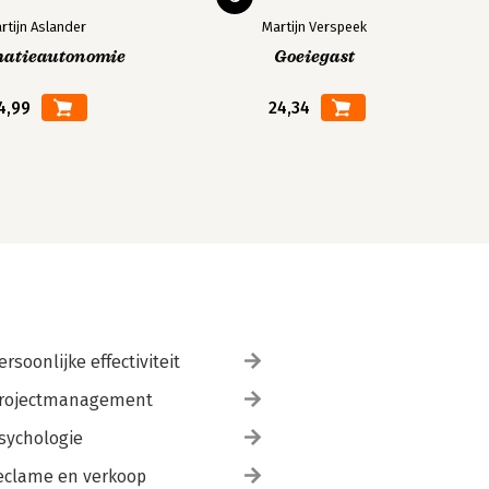
rtijn Aslander
Martijn Verspeek
matieautonomie
Goeiegast
4,99
24,34
ersoonlijke effectiviteit
rojectmanagement
sychologie
eclame en verkoop