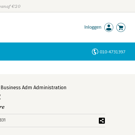
 vanaf €20
Inloggen
010-4731397
Personen
Trefwoorden
Of Business Adm Administration
l
re
831