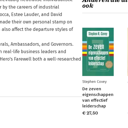
Anderen die di
ook
 by the careers of industrial
cocca, Estee Lauder, and David
g made their own personal stamp on
 also affect the departure styles of
erals, Ambassadors, and Governors.
th real-life business leaders and
Hero's Farewell both a well-researched
Stephen Covey
De zeven
eigenschappen
van effectief
leiderschap
€ 27,50