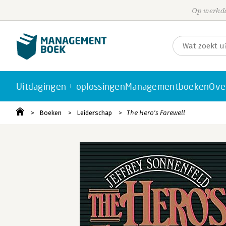
Op werkda
Uitdagingen + oplossingen
Managementboeken
Ove
Boeken
Leiderschap
The Hero's Farewell