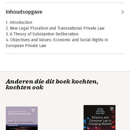
Inhoudsopgave
1. Introduction
2. New Legal Pluralism and Transnational Private Law
3. A Theory of Substantive Deliberation
4. Objectives and Values: Economic and Social Rights in
European Private Law
5. Pluralism in European Private Law
Handboek
Het spanningsveld
Consumentenrecht
6. The Platform Economy: Regulatory Instruments
tussen nationaal en
Europees
7. The Normative Side: Transparency in the Platform Economy
privaatrecht
8. More Normativity: Standardisation
9. Managing Pluralism
Anderen die dit boek kochten,
10. Conclusion
kochten ook