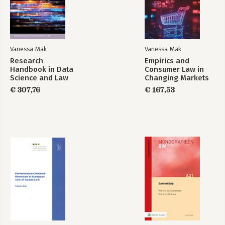
Empirics and
Research
Consumer Law in
Handbook in Data
Changing Markets
Science and Law
Vanessa Mak
Vanessa Mak
Research
Empirics and
Handbook in Data
Consumer Law in
Science and Law
Changing Markets
€ 307,76
€ 167,53
Bekijk alle boeken