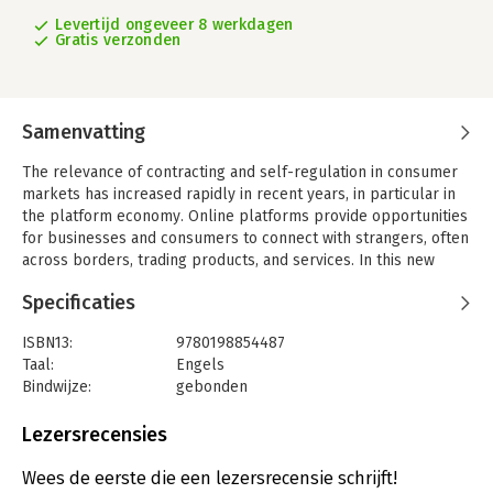
Levertijd ongeveer 8 werkdagen
Gratis verzonden
Samenvatting
The relevance of contracting and self-regulation in consumer
markets has increased rapidly in recent years, in particular in
the platform economy. Online platforms provide opportunities
for businesses and consumers to connect with strangers, often
across borders, trading products, and services. In this new
economy, platform operators create, apply and enforce their
Specificaties
own rules in their contractual relationships with users. This
book examines the substance of these rules and the space for
ISBN13:
9780198854487
private governance beyond the reach of state regulation.
Taal:
Engels
Vanessa Mak explores recent developments in lawmaking
Bindwijze:
gebonden
'beyond the state' with case studies focusing on companies
Aantal pagina's:
288
such as Airbnb and Amazon. The book asks how common
Uitgever:
Oxford University Press
Lezersrecensies
values and objectives of EU law, such as consumer protection
Druk:
1
and contractual fairness, can be safeguarded when lawmaking
Verschijningsdatum:
10-9-2020
Wees de eerste die een lezersrecensie schrijft!