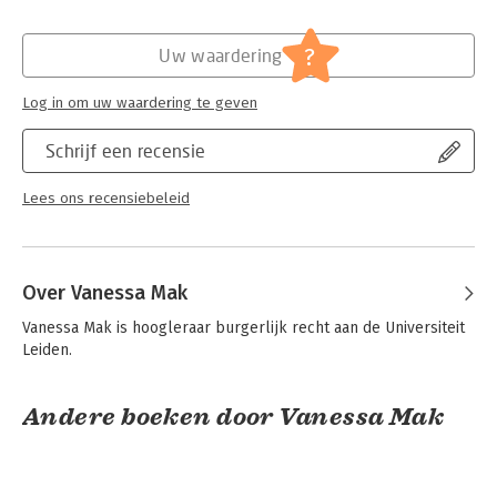
shifts to a space outside the reach of state law.
Hoofdrubriek:
Juridisch
Jongbloed:
Europees recht
?
Uw waardering
Serie:
Oxford Studies in European Law
Log in om uw waardering te geven
Schrijf een recensie
Lees ons recensiebeleid
Over Vanessa Mak
Vanessa Mak is hoogleraar burgerlijk recht aan de Universiteit 
Leiden.
Andere boeken door Vanessa Mak