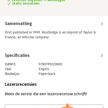
Levertijd ongeveer 11 werkdagen
Gratis verzonden
Samenvatting
First published in 1999. Routledge is an imprint of Taylor &
Francis, an informa company.
Specificaties
ISBN13:
9780199223800
Taal:
Engels
Bindwijze:
Paperback
Aantal pagina's:
260
Uitgever:
Taylor & Francis
Lezersrecensies
Druk:
99
Serie:
Strategic Survey
Wees de eerste die een lezersrecensie schrijft!