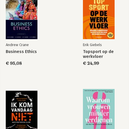
10. Civil society and business ethics
11. Government, regulation, and business ethics
12. Conclusions and future perspectives
The A to Z of
Corporate Social
Andrew Crane
Erik Giebels
Responsibility
Business Ethics
Topsport op de
werkvloer
€ 95,08
€ 24,99
Bekijk alle boeken