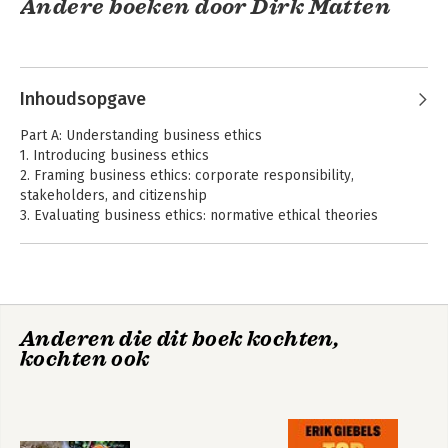
Andere boeken door Dirk Matten
Business Ethics
Inhoudsopgave
Bekijk alle boeken
Part A: Understanding business ethics
1. Introducing business ethics
2. Framing business ethics: corporate responsibility,
stakeholders, and citizenship
3. Evaluating business ethics: normative ethical theories
4. Making decisions in business ethics: descriptive ethical
theories
Business Ethics
The A to Z of
5. Managing business ethics: tools and techniques of business
Corporate Social
Responsibility
ethics management
Anderen die dit boek kochten,
Part B: Contextualizing business ethics: the corporate citizen
kochten ook
and its stakeholders
6. Shareholders and business ethics
7. Employees and business ethics
8. Consumers and business ethics
9. Suppliers, competitors, and business ethics