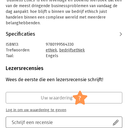
'Business Ethics' is een levendige en boeiend leerboek dat een
van de meest dringende businessproblemen van vandaag de
dag aanpakt: hoe blijft u binnen uw bedrijf ethisch juist
handelen binnen een complexe wereld met meerdere
belanghebbenden.
Specificaties
ISBN13:
9780199564330
Trefwoorden:
ethiek
,
bedrijfsethiek
Taal:
Engels
Bindwijze:
paperback
Aantal pagina's:
648
Lezersrecensies
Uitgever:
Oxford University Press
Druk:
3
Wees de eerste die een lezersrecensie schrijft!
Verschijningsdatum:
20-5-2010
Hoofdrubriek:
Algemeen management
?
Uw waardering
Log in om uw waardering te geven
Schrijf een recensie