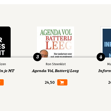
3
4
izen
Ron Steenkist
Ma
in je MT
Agenda Vol, Batterij Leeg
Infor
24,50
2