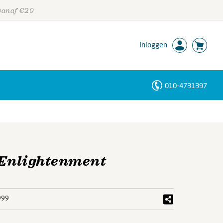
 vanaf €20
Inloggen
010-4731397
Personen
Trefwoorden
 Enlightenment
999