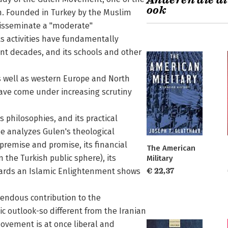
Anderen die di
ook
. Founded in Turkey by the Muslim
sseminate a ''moderate''
ts activities have fundamentally
cent decades, and its schools and other
s well as western Europe and North
ave come under increasing scrutiny
 philosophies, and its practical
he analyzes Gulen's theological
premise and promise, its financial
The American
n the Turkish public sphere), its
Military
Towards an Islamic Enlightenment shows
€ 22,37
emendous contribution to the
c outlook-so different from the Iranian
Movement is at once liberal and