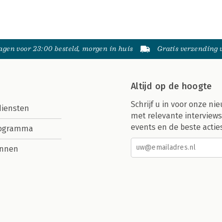
gen voor 23:00 besteld, morgen in huis
Gratis verzending
Altijd op de hoogte
Schrijf u in voor onze nie
diensten
met relevante interviews
events en de beste actie
rogramma
nnen