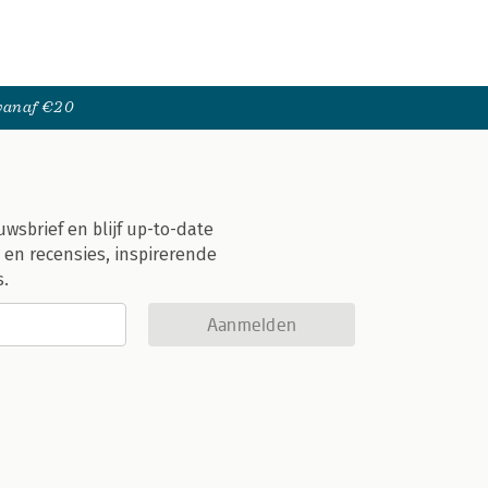
 vanaf €20
uwsbrief en blijf up-to-date
 en recensies, inspirerende
s.
Aanmelden