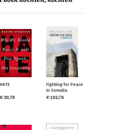
t boek kochten, kochten
HATE
Fighting for Peace
in Somalia
€ 33,78
€ 182,78