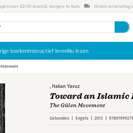
gen voor 23:00 besteld, morgen in huis
Gratis verzending
rige boeken
Interactief leren
Nu lezen
ightenment
,
Hakan Yavuz
Toward an Islamic
The Gülen Movement
Gebonden
Engels
2013
9780199927