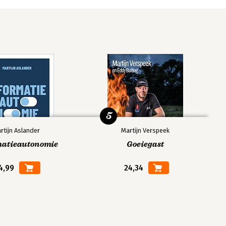
5
rtijn Aslander
Martijn Verspeek
matieautonomie
Goeiegast
4,99
24,34