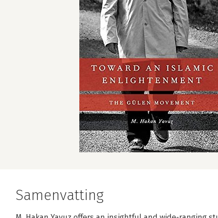
Samenvatting
M. Hakan Yavuz offers an insightful and wide-ranging s