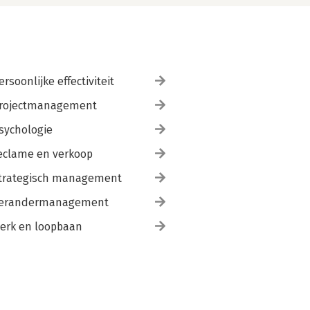
ersoonlijke effectiviteit
rojectmanagement
sychologie
eclame en verkoop
trategisch management
erandermanagement
erk en loopbaan