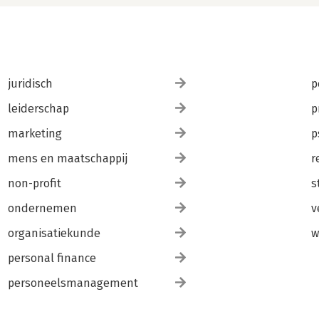
juridisch
p
leiderschap
p
marketing
p
mens en maatschappij
r
non-profit
s
ondernemen
v
organisatiekunde
w
personal finance
personeelsmanagement