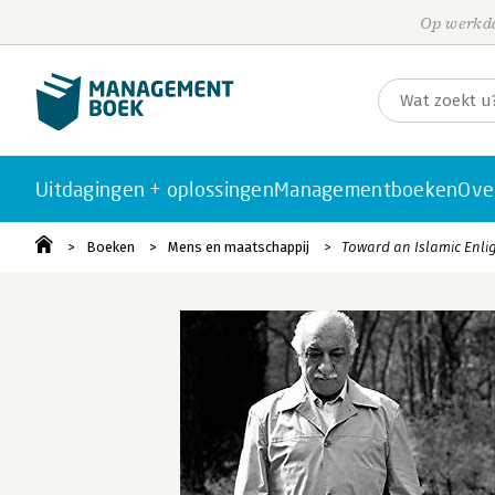
Op werkda
Uitdagingen + oplossingen
Managementboeken
Ove
Boeken
Mens en maatschappij
Toward an Islamic Enl