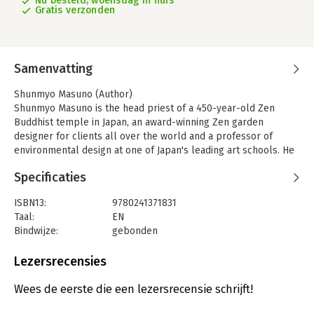
Nu besteld, woensdag in huis
Gratis verzonden
Samenvatting
Shunmyo Masuno (Author)
Shunmyo Masuno is the head priest of a 450-year-old Zen
Buddhist temple in Japan, an award-winning Zen garden
designer for clients all over the world and a professor of
environmental design at one of Japan's leading art schools. He
has lectured widely around the world.Harry and Zanna
Specificaties
Goldhawk (Illustrator)
Harry and Zanna Goldhawk create their beautiful illustrations
ISBN13:
9780241371831
from their seaside cottage in Cornwall. They're hugely inspired
Taal:
EN
by nature and colour, and love creating magical stories
Bindwijze:
gebonden
through their work.
Aantal pagina's:
224
Uitgever:
Penguin Books Ltd
Lezersrecensies
Verschijningsdatum:
20-9-2024
Wees de eerste die een lezersrecensie schrijft!
Hoofdrubriek:
Literatuur en romans
,
Psychologie