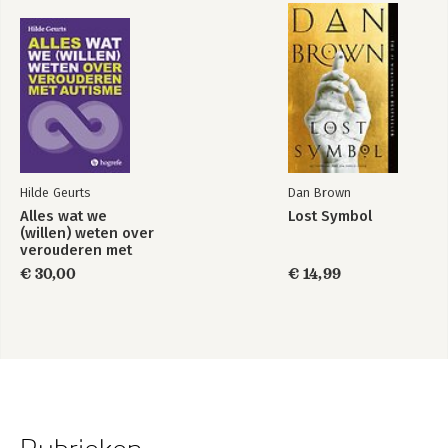
Hilde Geurts
Dan Brown
Alles wat we
Lost Symbol
(willen) weten over
verouderen met
autisme
€ 30,00
€ 14,99