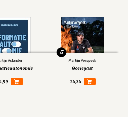
5
rtijn Aslander
Martijn Verspeek
matieautonomie
Goeiegast
4,99
24,34