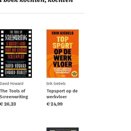
t boek kochten, kochten
David Howard
Erik Giebels
The Tools of
Topsport op de
Screenwriting
werkvloer
€ 26,23
€ 24,99