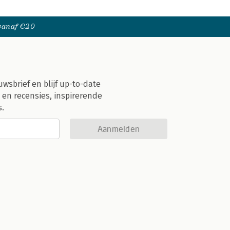
 vanaf €20
uwsbrief en blijf up-to-date
 en recensies, inspirerende
s.
Aanmelden