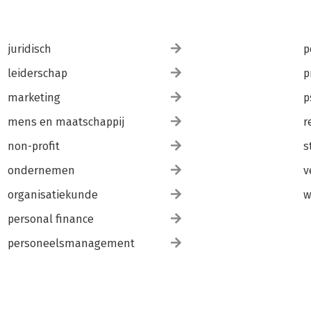
juridisch
p
leiderschap
p
marketing
p
mens en maatschappij
r
non-profit
s
ondernemen
v
organisatiekunde
w
personal finance
personeelsmanagement