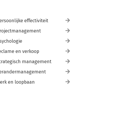
ersoonlijke effectiviteit
rojectmanagement
sychologie
eclame en verkoop
trategisch management
erandermanagement
erk en loopbaan