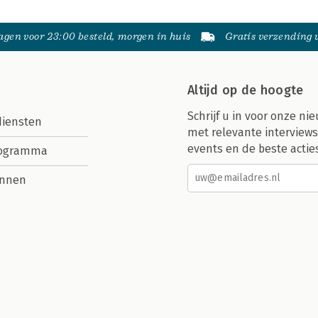
gen voor 23:00 besteld, morgen in huis
Gratis verzending
Altijd op de hoogte
Schrijf u in voor onze nie
diensten
met relevante interviews
events en de beste actie
rogramma
nnen