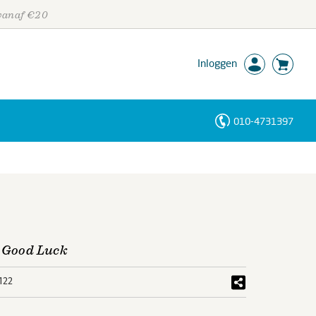
 vanaf €20
Inloggen
010-4731397
Personen
Trefwoorden
g Good Luck
122