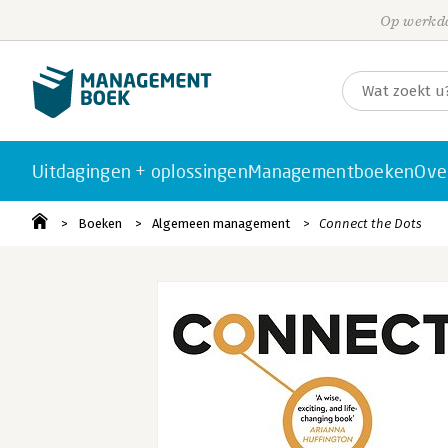
Op werkda
Uitdagingen + oplossingen
Managementboeken
Ove
Boeken
Algemeen management
Connect the Dots