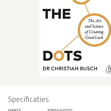
Specificaties
ISBN13:
9780241402122