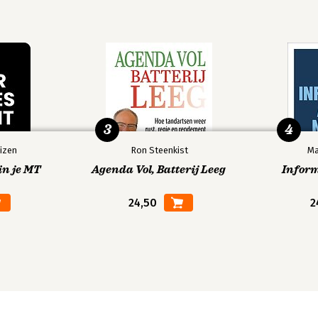
3
4
izen
Ron Steenkist
Ma
in je MT
Agenda Vol, Batterij Leeg
Infor
24,50
2