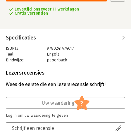
Levertijd ongeveer 11 werkdagen
Gratis verzonden
Specificaties
ISBN13:
9780241474617
Taal:
Engels
Bindwijze:
paperback
Aantal pagina's:
240
Uitgever:
Penguin
Lezersrecensies
Druk:
1
Verschijningsdatum:
12-11-2020
Wees de eerste die een lezersrecensie schrijft!
Hoofdrubriek:
Leiderschap
?
Uw waardering
Log in om uw waardering te geven
Schrijf een recensie