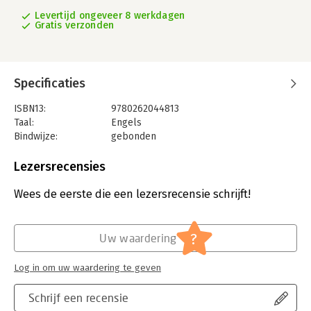
Levertijd ongeveer 8 werkdagen
Gratis verzonden
Specificaties
ISBN13:
9780262044813
Taal:
Engels
Bindwijze:
gebonden
Aantal pagina's:
240
Uitgever:
MIT Press Ltd
Lezersrecensies
Verschijningsdatum:
23-2-2021
Wees de eerste die een lezersrecensie schrijft!
Hoofdrubriek:
IT-management / ICT
?
Uw waardering
Log in om uw waardering te geven
Schrijf een recensie