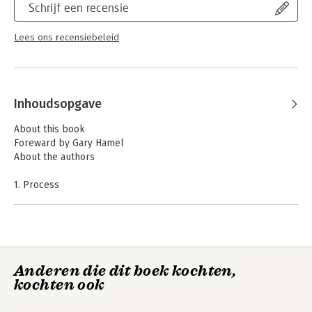
Schrijf een recensie
Lees ons recensiebeleid
Inhoudsopgave
About this book
Foreward by Gary Hamel
About the authors
1. Process
2. Money
3. People
4. Internal structures
5. Customer and partner interfaces
6. Innovation and strategy.
Anderen die dit boek kochten,
7. Information efficiency
kochten ook
Conclusion: The management innovation agenda
Resources