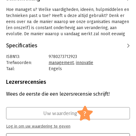
Hoe managet u? Welke vaardigheden, ideeën, hulpmiddelen en
technieken past u toe? Heeft u deze altijd gebruikt? Denk er
eens over na: de manier waarop we onze organisaties managen
(en onszelf) is constant onderhevig aan verandering, aan
evolutie. De manier waarop u vandaag werkt zal nooit eeuwig
standhouden. Managers proberen altijd nieuwe dingen uit,
Specificaties
nieuwe benaderingen. Er vinden continu managementinnovaties
plaats in grote organisaties. Vele mislukken. Sommige werken.
ISBN13:
9780273712923
Een enkele schrijft geschiedenis. De meest waardevolle
Trefwoorden:
management
,
innovatie
worden opgepakt en opgenomen in complete industrieën en
Taal:
Engels
landen. Over deze innovaties gaat dit boek.
Bindwijze:
gebonden
'Giant Steps in Management' presenteert een selectie van de
Aantal pagina's:
224
Lezersrecensies
50 belangrijkste managementinnovaties van de laatste 150 jaar
Uitgever:
Financial Times
en beschrijft de impact die ze hebben op het management van
Druk:
1
Wees de eerste die een lezersrecensie schrijft!
tegenwoordig. Sommige innovaties zullen u bekend in de oren
Hoofdrubriek:
Algemeen management
klinken; anderen zijn nieuw, anders of verrassend. Samen
vormen ze een fascinerend compendium van ideeën,
?
Uw waardering
technieken en praktijk die de managementwereld opgeschud
hebben.
Log in om uw waardering te geven