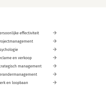
ersoonlijke effectiviteit
rojectmanagement
sychologie
eclame en verkoop
trategisch management
erandermanagement
erk en loopbaan