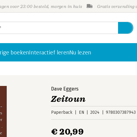
gen voor 23:00 besteld, morgen in huis
Gratis verzending
rige boeken
Interactief leren
Nu lezen
Dave Eggers
Zeitoun
Paperback
EN
2024
9780307387943
€ 20,99