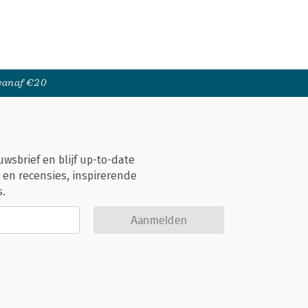
 vanaf €20
uwsbrief en blijf up-to-date
 en recensies, inspirerende
s.
Aanmelden