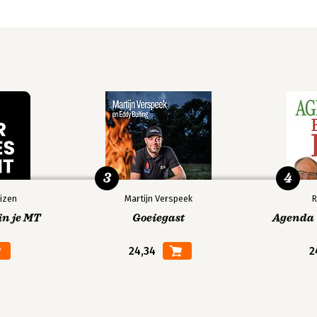
3
4
izen
Martijn Verspeek
R
in je MT
Goeiegast
Agenda V
24,34
2