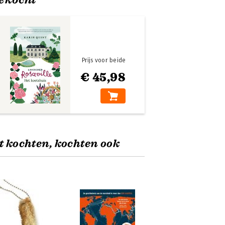
Prijs voor beide
€ 45,98
t kochten, kochten ook