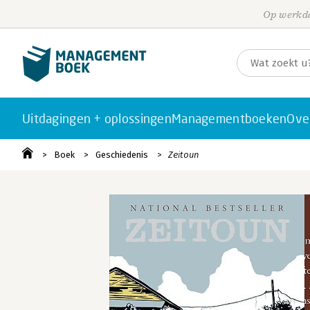
Op werkda
Uitdagingen + oplossingen
Managementboeken
Ove
Boek
Geschiedenis
Zeitoun