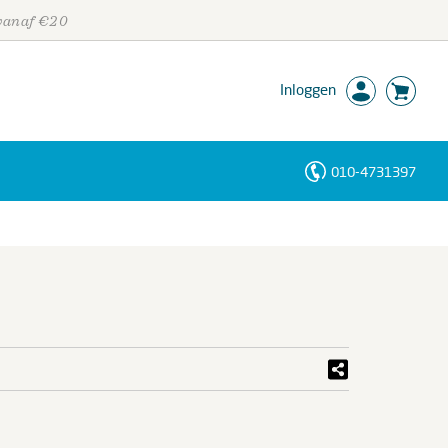
 vanaf €20
Inloggen
010-4731397
Personen
Trefwoorden