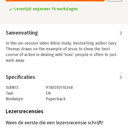
Levertijd ongeveer 16 werkdagen
Samenvatting
In this six-session video Bible study, bestselling author Gary
Thomas draws on the example of Jesus to show the best
course of action in dealing with 'toxic' people is often to just
walk away.
Specificaties
ISBN13:
9780310110248
Taal:
EN
Bindwijze:
Paperback
Aantal pagina's:
144
Uitgever:
HarperChristian Resources
Lezersrecensies
Wees de eerste die een lezersrecensie schrijft!