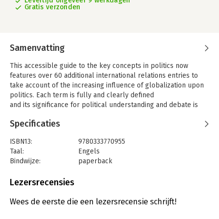
Levertijd ongeveer 9 werkdagen
Gratis verzonden
Samenvatting
This accessible guide to the key concepts in politics now
features over 60 additional international relations entries to
take account of the increasing influence of globalization upon
politics. Each term is fully and clearly defined
and its significance for political understanding and debate is
explored.
Specificaties
ISBN13:
9780333770955
Taal:
Engels
Bindwijze:
paperback
Uitgever:
Macmillan Education UK
Serie:
Palgrave Key Concepts
Lezersrecensies
Wees de eerste die een lezersrecensie schrijft!