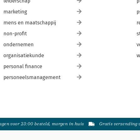
leiderschap
p
marketing
p
mens en maatschappij
r
non-profit
s
ondernemen
v
organisatiekunde
w
personal finance
personeelsmanagement
gen voor 23:00 besteld, morgen in huis
Gratis verzending