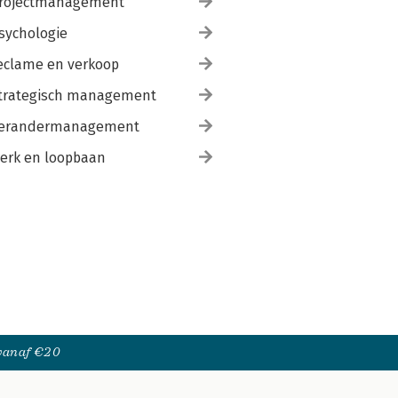
rojectmanagement
sychologie
eclame en verkoop
trategisch management
erandermanagement
erk en loopbaan
 vanaf €20