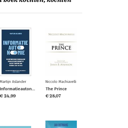
t boek kochten, kochten
Martijn Aslander
Niccolo Machiavelli
Informatieautonomie
The Prince
€ 24,99
€ 28,07