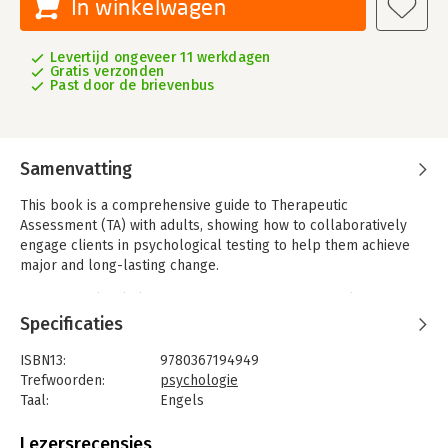
In winkelwagen
Levertijd ongeveer 11 werkdagen
Gratis verzonden
Past door de brievenbus
Samenvatting
This book is a comprehensive guide to Therapeutic
Assessment (TA) with adults, showing how to collaboratively
engage clients in psychological testing to help them achieve
major and long-lasting change.
This guide clearly lays out each step of TA with adults,
including its rationale and detailed instructions on how to
Specificaties
handle a range of clinical situations. Additionally, in part one,
the authors fully describe the development of TA, its
ISBN13:
9780367194949
theoretical bases, and the most up-to-date research on the
Trefwoorden:
psychologie
model. In the second part of the book, the authors describe
Taal:
Engels
the structure and techniques of TA, and illustrate each step
Bindwijze:
paperback
with transcripts from a clinical case. Further clinical
Aantal pagina's:
302
Lezersrecensies