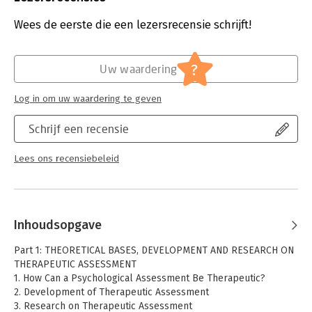
illustrations help the reader understand how to conduct a TA
Uitgever:
Taylor & Francis
with different types of clients, including those from culturally
Druk:
1
Wees de eerste die een lezersrecensie schrijft!
diverse backgrounds.
Verschijningsdatum:
23-6-2022
This book is essential for all clinicians, therapists and trainees
Hoofdrubriek:
Psychologie
?
Uw waardering
working with adult clients; along with students in assessment
courses.
Log in om uw waardering te geven
Schrijf een recensie
Lees ons recensiebeleid
Inhoudsopgave
Part 1: THEORETICAL BASES, DEVELOPMENT AND RESEARCH ON
THERAPEUTIC ASSESSMENT
1. How Can a Psychological Assessment Be Therapeutic?
2. Development of Therapeutic Assessment
3. Research on Therapeutic Assessment