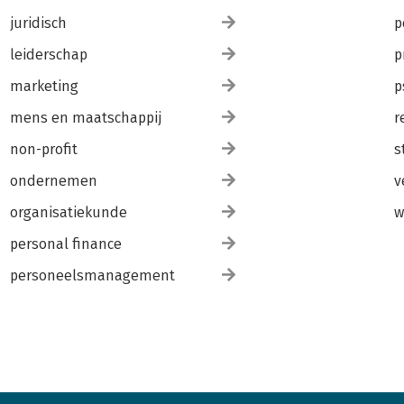
juridisch
p
leiderschap
p
marketing
p
mens en maatschappij
r
non-profit
s
ondernemen
v
organisatiekunde
w
personal finance
personeelsmanagement