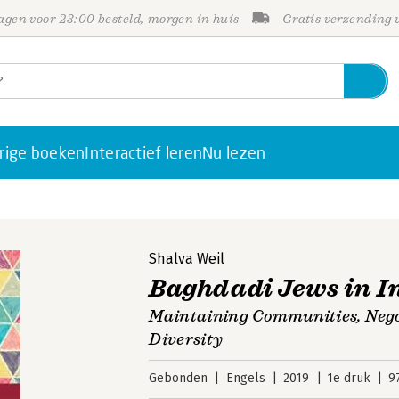
gen voor 23:00 besteld, morgen in huis
Gratis verzending
rige boeken
Interactief leren
Nu lezen
Shalva Weil
Baghdadi Jews in I
Maintaining Communities, Negot
Diversity
Gebonden
Engels
2019
1e druk
9