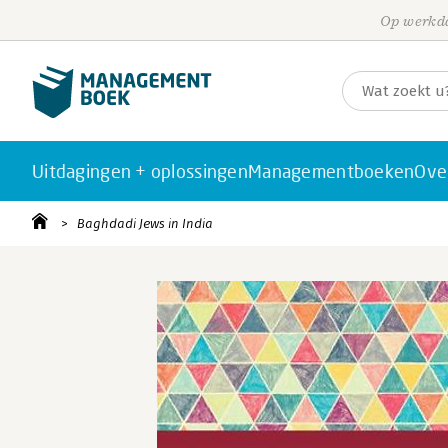
Op werkda
Uitdagingen + oplossingen
Managementboeken
Ove
Baghdadi Jews in India