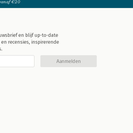
 vanaf €20
uwsbrief en blijf up-to-date
 en recensies, inspirerende
s.
Aanmelden