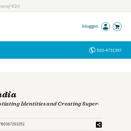
 vanaf €20
Inloggen
010-4731397
Personen
Trefwoorden
ndia
iating Identities and Creating Super-
780367203252