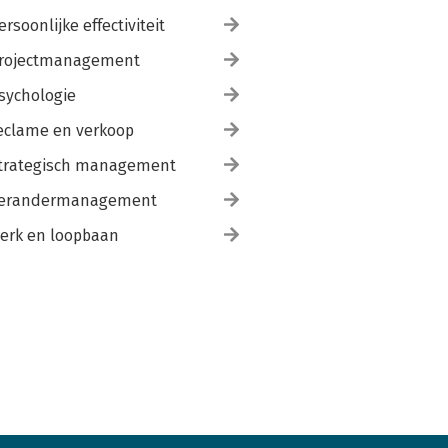
ersoonlijke effectiviteit
rojectmanagement
sychologie
eclame en verkoop
trategisch management
erandermanagement
erk en loopbaan