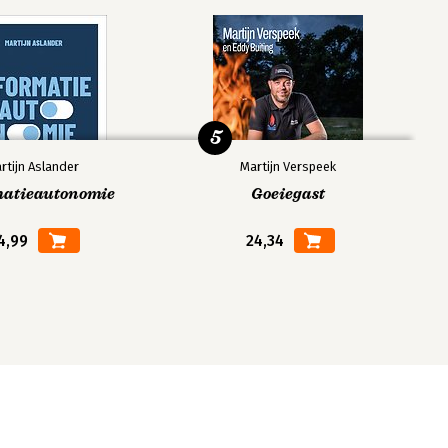
5
rtijn Aslander
Martijn Verspeek
matieautonomie
Goeiegast
4,99
24,34