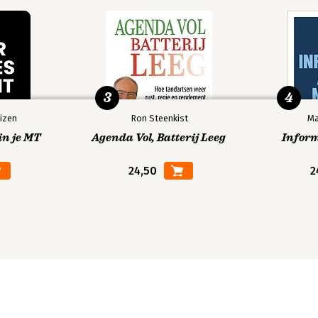
3
4
izen
Ron Steenkist
Ma
in je MT
Agenda Vol, Batterij Leeg
Infor
24,50
2