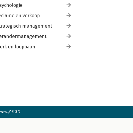
sychologie
eclame en verkoop
trategisch management
erandermanagement
erk en loopbaan
 vanaf €20