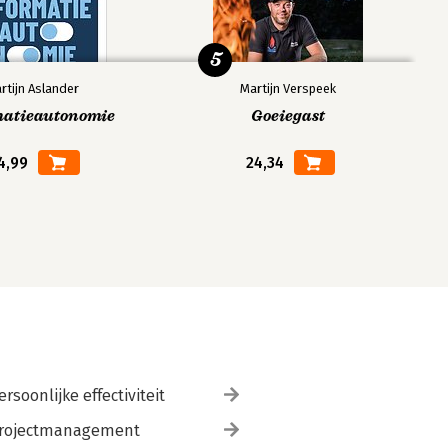
5
rtijn Aslander
Martijn Verspeek
matieautonomie
Goeiegast
4,99
24,34
ersoonlijke effectiviteit
rojectmanagement