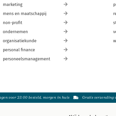
marketing
p
mens en maatschappij
r
non-profit
s
ondernemen
v
organisatiekunde
w
personal finance
personeelsmanagement
gen voor 23:00 besteld, morgen in huis
Gratis verzending