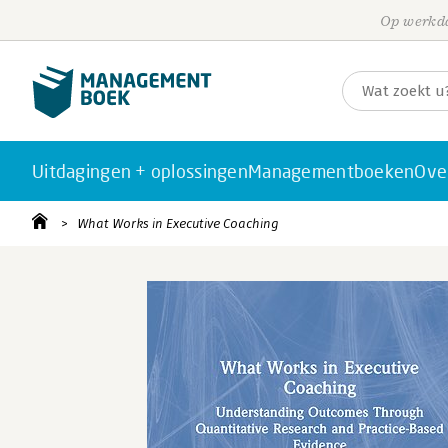
Op werkda
Uitdagingen + oplossingen
Managementboeken
Ove
What Works in Executive Coaching