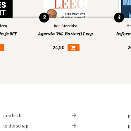
3
4
izen
Ron Steenkist
Ma
in je MT
Agenda Vol, Batterij Leeg
Infor
24,50
2
juridisch
p
leiderschap
p