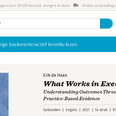
gen voor 23:00 besteld, morgen in huis
Gratis verzending
rige boeken
Interactief leren
Nu lezen
Erik de Haan
What Works in Exe
Understanding Outcomes Throu
Practice-Based Evidence
Gebonden
Engels
2021
1e druk
9