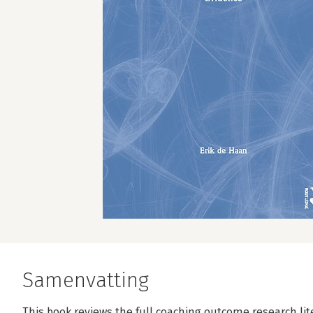
Samenvatting
This book reviews the full coaching outcome research l