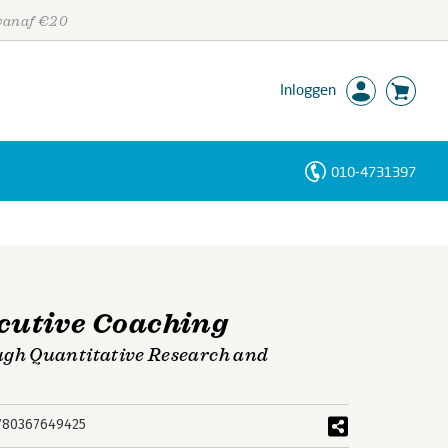
 vanaf €20
Inloggen
010-4731397
Personen
Trefwoorden
cutive Coaching
gh Quantitative Research and
780367649425