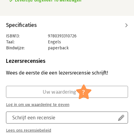
Levertijd ongeveer 16 werkdagen
Specificaties
ISBN13:
9780393310726
Taal:
Engels
Bindwijze:
paperback
Aantal pagina's:
144
Uitgever:
W. W. Norton & Company
Lezersrecensies
Verschijningsdatum:
7-12-1993
Wees de eerste die een lezersrecensie schrijft!
Hoofdrubriek:
Wetenschap en techniek
?
Uw waardering
Log in om uw waardering te geven
Schrijf een recensie
Lees ons recensiebeleid