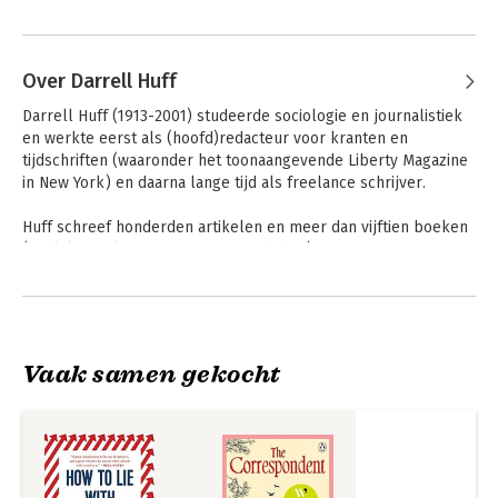
Over Darrell Huff
Darrell Huff (1913-2001) studeerde sociologie en journalistiek 
en werkte eerst als (hoofd)redacteur voor kranten en 
tijdschriften (waaronder het toonaangevende Liberty Magazine 
in New York) en daarna lange tijd als freelance schrijver. 

Huff schreef honderden artikelen en meer dan vijftien boeken 
(veelal over kwantitatieve vaardigheden), maar 'How to Lie with 
Statistics' (1954) is zijn absolute bestseller. Het werd in meer 
Andere boeken door Darrell Huff
dan 20 talen vertaald en ging meer dan één miljoen keer over 
de toonbank. Huff was naar eigen zeggen 'een specialist in het 
lezen tussen de statistische regels'.
Vaak samen gekocht