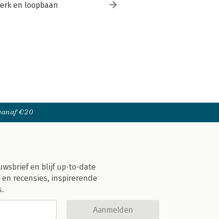
erk en loopbaan
 vanaf €20
uwsbrief en blijf up-to-date
 en recensies, inspirerende
s.
Aanmelden