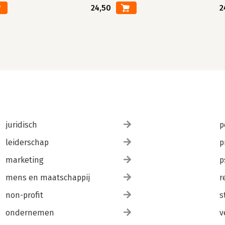
24,50
2
juridisch
p
leiderschap
p
marketing
p
mens en maatschappij
r
non-profit
s
ondernemen
v