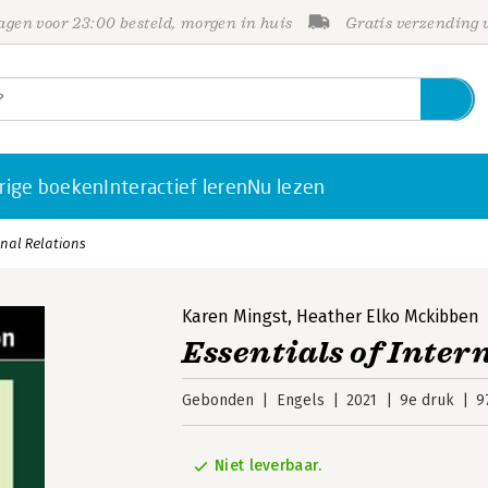
gen voor 23:00 besteld, morgen in huis
Gratis verzending
rige boeken
Interactief leren
Nu lezen
onal Relations
Karen Mingst
,
Heather Elko Mckibben
Essentials of Inter
Gebonden
Engels
2021
9e druk
9
Niet leverbaar.