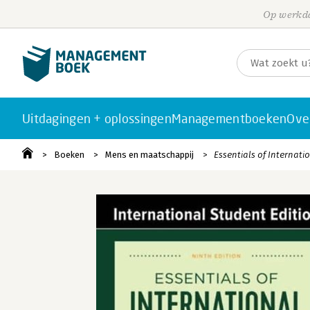
Op werkda
Uitdagingen + oplossingen
Managementboeken
Ove
Boeken
Mens en maatschappij
Essentials of Internati