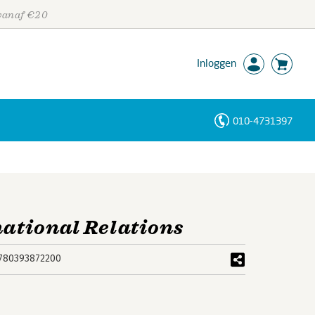
 vanaf €20
Inloggen
010-4731397
Personen
Trefwoorden
national Relations
780393872200