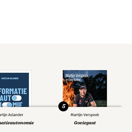
5
rtijn Aslander
Martijn Verspeek
matieautonomie
Goeiegast