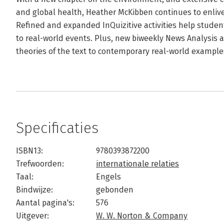
and global health, Heather McKibben continues to enliven
Refined and expanded InQuizitive activities help studen
to real-world events. Plus, new biweekly News Analysis a
theories of the text to contemporary real-world exampl
Specificaties
ISBN13:
9780393872200
Trefwoorden:
internationale relaties
Taal:
Engels
Bindwijze:
gebonden
Aantal pagina's:
576
Uitgever:
W. W. Norton & Company