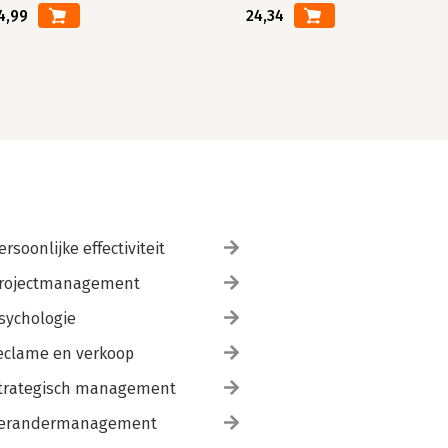
4,99
24,34
ersoonlijke effectiviteit
rojectmanagement
sychologie
eclame en verkoop
trategisch management
erandermanagement