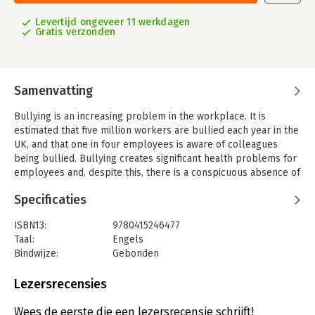
Levertijd ongeveer 11 werkdagen
Gratis verzonden
Samenvatting
Bullying is an increasing problem in the workplace. It is
estimated that five million workers are bullied each year in the
UK, and that one in four employees is aware of colleagues
being bullied. Bullying creates significant health problems for
employees and, despite this, there is a conspicuous absence of
published material on why these behaviors occur, how their
Specificaties
occurrence can be reduced, and what can be done to help the
victims.
ISBN13:
9780415246477
Building a Culture of Respect focuses on the development of
Taal:
Engels
organizational cultures that promote the dignity of all
Bindwijze:
Gebonden
employees, which have the power to reduce the incidence and
Aantal pagina's:
248
impact of bullying. The creation of an organizational culture of
Uitgever:
CRC Press
Lezersrecensies
respect requires an integration of organizational policies,
Druk:
1
processes and interventions. Written by a group of
Hoofdrubriek:
Mens en maatschappij
,
Algemeen
Wees de eerste die een lezersrecensie schrijft!