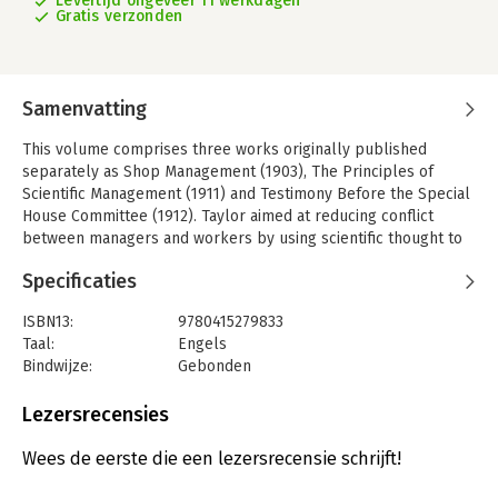
Levertijd ongeveer 11 werkdagen
Gratis verzonden
Samenvatting
This volume comprises three works originally published
separately as Shop Management (1903), The Principles of
Scientific Management (1911) and Testimony Before the Special
House Committee (1912). Taylor aimed at reducing conflict
between managers and workers by using scientific thought to
develop new principles and mechanisms of management. In
Specificaties
contrast to ideas prevalent at the time, Taylor maintained that
the workers' output could be increased by standardizing tasks
ISBN13:
9780415279833
and working conditions, with high pay for success and loss in
Taal:
Engels
case of failure. Scientific Management controversially
Bindwijze:
Gebonden
suggested that almost every act of the worker would have to
Aantal pagina's:
678
be preceded by one or more preparatory acts of management,
Uitgever:
Taylor & Francis
Lezersrecensies
thus separating the planning of an act from its execution.
Druk:
1
Hoofdrubriek:
Leiderschap
,
Organisatiekunde
,
Wees de eerste die een lezersrecensie schrijft!
Algemeen management