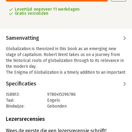
Levertijd ongeveer 11 werkdagen
Gratis verzonden
Samenvatting
Globalization is theorized in this book as an emerging new
stage of capitalism. Robert Went takes us on a journey from
the historical roots of globalization through to its relevance in
the modern day.
The Enigma of Globalization is a timely addition to an important
debate and covers such themes as:
Specificaties
* International trade
* Free trade and international movement of capital
ISBN13:
9780415296786
* The role of the world economy
Taal:
Engels
This accessible and intriguing book is a must, not only for
Bindwijze:
Gebonden
students and academics working in the field, but will also
Aantal pagina's:
162
prove an interesting read for all those with a general interest
Uitgever:
Taylor & Francis
Lezersrecensies
in the modern global political economy.
Druk:
1
Hoofdrubriek:
Mens en maatschappij
,
Economie
,
Wees de eerste die een lezersrecensie schrijft!