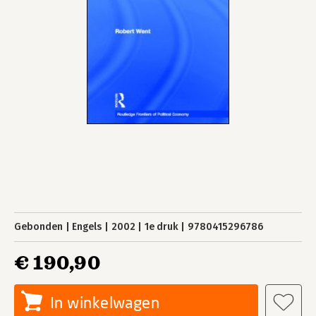
Gebonden
Engels
2002
1e druk
9780415296786
€ 190,90
In winkelwagen