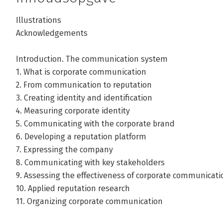
Illustrations
Charles J. Fombrun is emeritus-hoogleraar Management 
Acknowledgements
de New York University en algemeen directeur van het Rep
instelling die onderzoek doet naar bedrijfsreputaties. Hi
Introduction. The communication system
congressen en heeft managementprogramma's ontworpe
1. What is corporate communication
University. Hij is als consultant verbonden aan de Whart
2. From communication to reputation
Hij is als consultant verbonden aan de Wharton School e
3. Creating identity and identification
bedrijven over de hele wereld op het gebvied van repu
4. Measuring corporate identity
veranderprocessen.

5. Communicating with the corporate brand
6. Developing a reputation platform
Hij is ook medeoprichter van het tijdschrift 'Corporate 
7. Expressing the company
dan honderd artikelen geschreven in vooraanstaande kran
8. Communicating with key stakeholders
'Leading Corporate Change', 'Reputation: Realizing Value 
9. Assessing the effectiveness of corporate communicati
Human Resource Management' en 'The Advice Business: E
10. Applied reputation research
Management Consulting'.
11. Organizing corporate communication