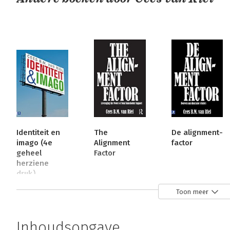
Identiteit en
The
De alignment-
imago (4e
Alignment
factor
geheel
Factor
herziene
druk)
Toon meer
Bekijk alle boeken
Inhoudsopgave
Over Charles Fombrun