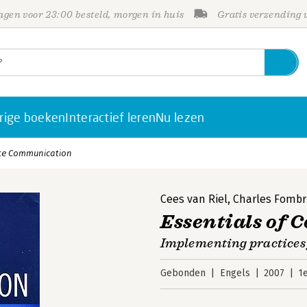
gen voor 23:00 besteld, morgen in huis
Gratis verzending
rige boeken
Interactief leren
Nu lezen
ate Communication
Cees van Riel
,
Charles Fomb
Essentials of
Implementing practices
Gebonden
Engels
2007
1