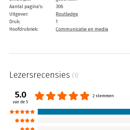
Aantal pagina's:
306
Uitgever:
Routledge
Druk:
1
Hoofdrubriek:
Communicatie en media
Lezersrecensies
(1)
5.0
2 stemmen
van de 5