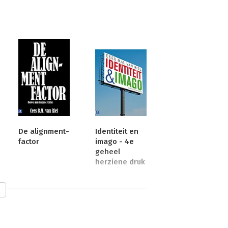
De alignment-
Identiteit en
factor
imago - 4e
geheel
herziene druk