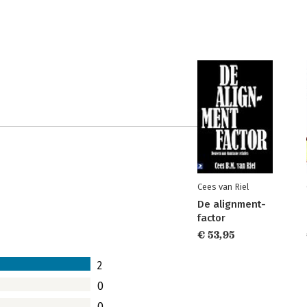
Cees van Riel
De alignment-
factor
€ 53,95
2
0
0