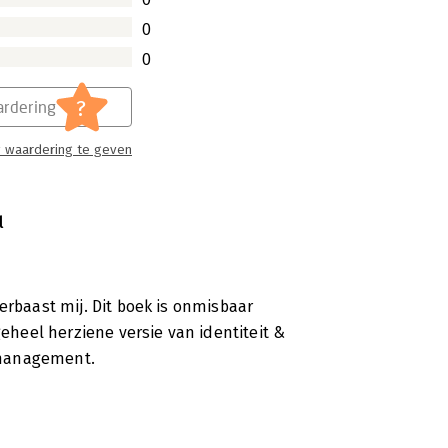
0
0
?
rdering
 waardering te geven
l
erbaast mij. Dit boek is onmisbaar
geheel herziene versie van identiteit &
emanagement.