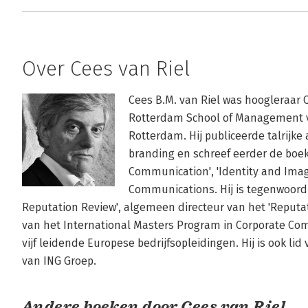
Over Cees van Riel
Cees B.M. van Riel was hoogleraar
Rotterdam School of Management va
Rotterdam. Hij publiceerde talrijke a
branding en schreef eerder de boek
Communication', 'Identity and Image
Communications. Hij is tegenwoordi
Reputation Review', algemeen directeur van het 'Reputati
van het International Masters Program in Corporate Com
vijf leidende Europese bedrijfsopleidingen. Hij is ook li
van ING Groep.
Andere boeken door Cees van Riel