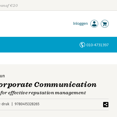
 vanaf €20
Inloggen
010-4731397
Personen
Trefwoorden
run
 Corporate Communication
 for effective reputation management
e druk
9780415328265