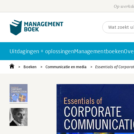
Op werkda
Uitdagingen + oplossingen
Managementboeken
Ove
Boeken
Communicatie en media
Essentials of Corpor