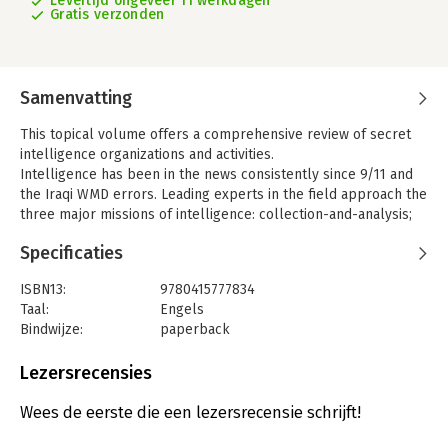
Levertijd ongeveer 11 werkdagen
Gratis verzonden
Samenvatting
This topical volume offers a comprehensive review of secret
intelligence organizations and activities.
Intelligence has been in the news consistently since 9/11 and
the Iraqi WMD errors. Leading experts in the field approach the
three major missions of intelligence: collection-and-analysis;
covert action; and counterintelligence. Within each of these
Specificaties
missions, the dynamically written essays dissect the so-called
intelligence cycle to reveal the challenges of gathering and
ISBN13:
9780415777834
assessing information from around the world. Covert action, the
Taal:
Engels
most controversial intelligence activity, is explored, with
Bindwijze:
paperback
special attention on the issue of military organizations moving
Aantal pagina's:
370
into what was once primarily a civilian responsibility. The
Uitgever:
Taylor & Francis
Lezersrecensies
authors furthermore examine the problems that are associated
Verschijningsdatum:
9-4-2009
with counterintelligence, protecting secrets from foreign spies
Wees de eerste die een lezersrecensie schrijft!
and terrorist organizations, as well as the question of
Hoofdrubriek:
Mens en maatschappij
intelligence accountability, and how a nation can protect its