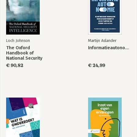
Loch Johnson
Martijn Aslander
The Oxford
Informatieautonomie
Handbook of
National Security
Intelligence
€ 90,82
€ 24,99