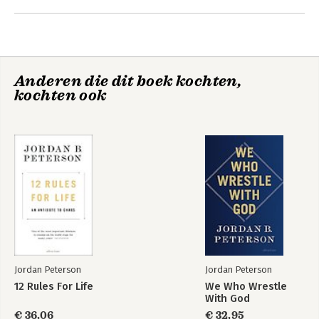
Andere boeken door Jordan
Peterson
Anderen die dit boek kochten,
kochten ook
Beyond Order
12 regels voor het
leven
Jordan Peterson
Jordan Peterson
12 Rules For Life
We Who Wrestle
With God
€ 36,06
€ 32,95