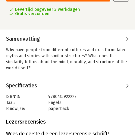
Levertijd ongeveer 3 werkdagen
Gratis verzonden
Samenvatting
Why have people from different cultures and eras formulated
myths and stories with similar structures? What does this
similarity tell us about the mind, morality, and structure of the
world itself?
From the author of 12 Rules for Life: An Antidote to Chaos
comes a provocative hypothesis that explores the connection
Specificaties
between what modern neuropsychology tells us about the
brain and what rituals, myths, and religious stories have long
ISBN13:
9780415922227
narrated.
Taal:
Engels
Bindwijze:
paperback
A cutting-edge work that brings together neuropsychology,
Aantal pagina's:
564
cognitive science, and Freudian and Jungian approaches to
Uitgever:
Taylor & Francis
Lezersrecensies
mythology and narrative, Maps of Meaning presents a rich
Druk:
1
theory that makes the wisdom and meaning of myth accessible
Verschijningsdatum:
20-9-2023
Wees de eerste die een lezersrecensie schrijft!