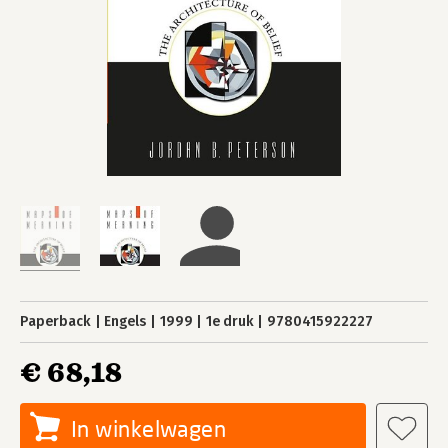
Paperback
Engels
1999
1e druk
9780415922227
€ 68,18
In winkelwagen