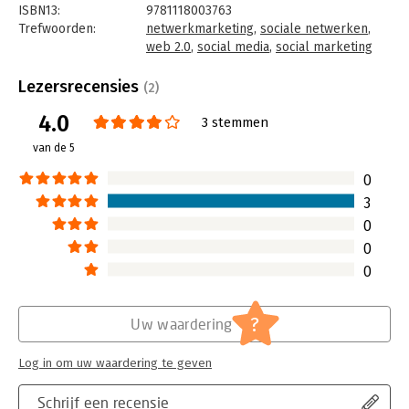
ISBN13:
9781118003763
neergezet met betrekking tot de organisatie van deelname aan
Trefwoorden:
netwerkmarketing
,
sociale netwerken
,
sociale netwerken.
web 2.0
,
social media
,
social marketing
Taal:
Engels
Bindwijze:
gebonden
Lezersrecensies
(2)
Aantal pagina's:
316
4.0
Uitgever:
John Wiley & Sons
3 stemmen
Druk:
1
van de 5
Hoofdrubriek:
Marketing
0
3
0
0
0
?
Uw waardering
Log in om uw waardering te geven
Schrijf een recensie