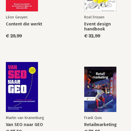
Conclusion You Are More Influential than You May Realize.
Léon Geuyen
Roel Frissen
Appendix: 30-Day Listening Report: A Template for Capturing
Content die werkt
Event design
and Presenting Social Media Activity.
handbook
€ 29,99
€ 32,99
Glossary.
Index.
Martin van Kranenburg
Frank Quix
Van SEO naar GEO
Retailmarketing