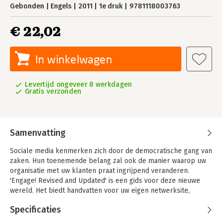
Gebonden
Engels
2011
1e druk
9781118003763
€ 22,02
In winkelwagen
Levertijd ongeveer 8 werkdagen
Gratis verzonden
Samenvatting
Sociale media kenmerken zich door de democratische gang van
zaken. Hun toenemende belang zal ook de manier waarop uw
organisatie met uw klanten praat ingrijpend veranderen.
'Engage! Revised and Updated' is een gids voor deze nieuwe
wereld. Het biedt handvatten voor uw eigen netwerksite,
participatie in de bekende bestaande netwerken als Twitter,
Specificaties
LinkedIn en YouTube en het aantrekken van 'online
kampioenen en innovators'. Daarnaast wordt een raamwerk