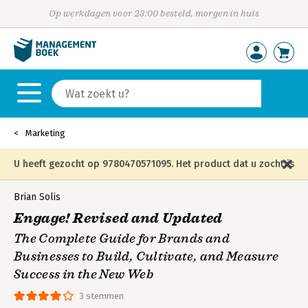
Op werkdagen voor 23:00 besteld, morgen in huis
Marketing
U heeft gezocht op 9780470571095. Het product dat u zocht is
niet meer in die editie leverbaar en is vervangen door de
Brian Solis
Engage! Revised and Updated
onderstaande editie.
The Complete Guide for Brands and
Businesses to Build, Cultivate, and Measure
Success in the New Web
3 stemmen