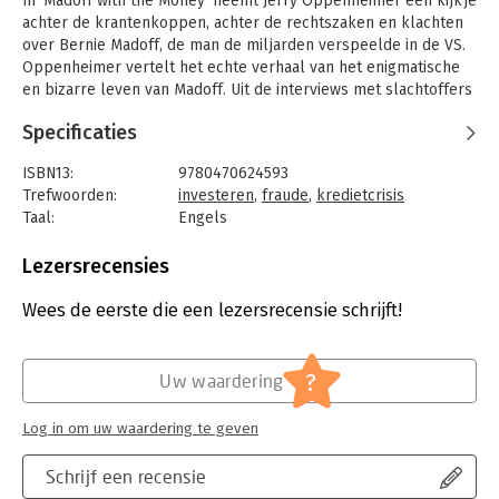
In 'Madoff with the Money' neemt Jerry Oppenheimer een kijkje
achter de krantenkoppen, achter de rechtszaken en klachten
over Bernie Madoff, de man de miljarden verspeelde in de VS.
Oppenheimer vertelt het echte verhaal van het enigmatische
en bizarre leven van Madoff. Uit de interviews met slachtoffers
en vrienden rijst een shockerend portret van deze ex-Tycoon.
Specificaties
ISBN13:
9780470624593
Trefwoorden:
investeren
,
fraude
,
kredietcrisis
Taal:
Engels
Bindwijze:
paperback
Aantal pagina's:
272
Lezersrecensies
Uitgever:
John Wiley & Sons
Druk:
1
Wees de eerste die een lezersrecensie schrijft!
Hoofdrubriek:
Economie
?
Uw waardering
Log in om uw waardering te geven
Schrijf een recensie