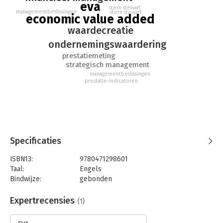
eva
stern stewart
managementbeslissingen
stern stewart
economic value added
waardecreatie
ondernemingswaardering
prestatiemeting
strategisch management
managementbeslissingen
prestatie-indicatoren
Specificaties
ISBN13:
9780471298601
Taal:
Engels
Bindwijze:
gebonden
Aantal pagina's:
234
Uitgever:
John Wiley & Sons
Expertrecensies
(1)
Hoofdrubriek:
Financieel management