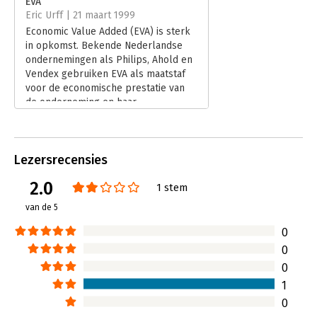
EVA
Eric Urff | 21 maart 1999
Economic Value Added (EVA) is sterk
in opkomst. Bekende Nederlandse
ondernemingen als Philips, Ahold en
Vendex gebruiken EVA als maatstaf
voor de economische prestatie van
de onderneming en haar
bedrijfsonderdelen. Begin jaren '90
raakten steeds meer ondernemingen
ervan overtuigd dat een eenzijdige
Lezersrecensies
focus op groei in winst per aandeel
en marges niet automatisch leidt tot
2.0
1 stem
de creatie van waarde (en daarmee
een stijging van de koers van het
van de 5
aandeel van de onderneming).
Lees verder
0
0
0
1
0