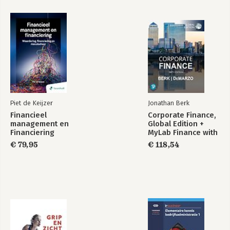
Piet de Keijzer
Jonathan Berk
Financieel
Corporate Finance,
management en
Global Edition +
Financiering
MyLab Finance with
Pearson eText
€ 79,95
€ 118,54
(Package)