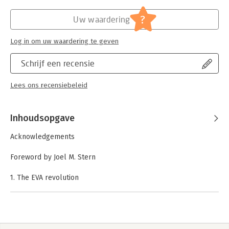
?
Uw waardering
Log in om uw waardering te geven
Schrijf een recensie
Lees ons recensiebeleid
Inhoudsopgave
Acknowledgements
Foreword by Joel M. Stern
1. The EVA revolution
2. Reviving the engine at Briggs and Stratton
3. The right way to keep score
4. How EVA reshaped Armstrong World Industries and Boise
Cascade
5. Earning per share don't count EVA does