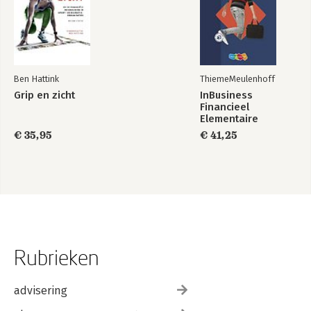
Ben Hattink
ThiemeMeulenhoff
Grip en zicht
InBusiness
Financieel
Elementaire
bedrijfsadministratie
€ 35,95
€ 41,25
deel 1 - Tekstboek
+ licentie
Rubrieken
advisering