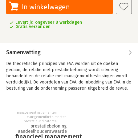
In winkelwagen
Levertijd ongeveer 8 werkdagen
Gratis verzonden
Samenvatting
De theoretische principes van EVA worden uit de doeken
gedaan, de relatie met prestatiebeloning wordt uitvoerig
behandeld en de relatie met managementbeslissingen wordt
verduidelijkt. De voordelen van EVA, de inbedding van EVA in de
besturing van de onderneming passeren uitgebreid de revue.
De auteur maakt hierbij intensief gebruik van
praktijkvoorbeelden.
managementinstrumenten
managementinstrumenten
prestatie-indicatoren
prestatiebeloning
aandeelhouderswaarde
financieel management