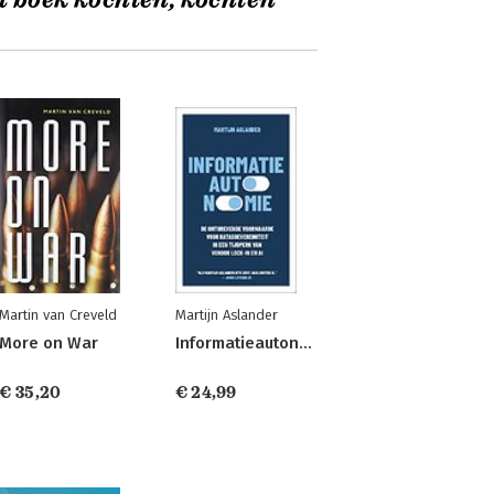
t boek kochten, kochten
Martin van Creveld
Martijn Aslander
More on War
Informatieautonomie
€ 35,20
€ 24,99