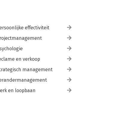
ersoonlijke effectiviteit
rojectmanagement
sychologie
eclame en verkoop
trategisch management
erandermanagement
erk en loopbaan