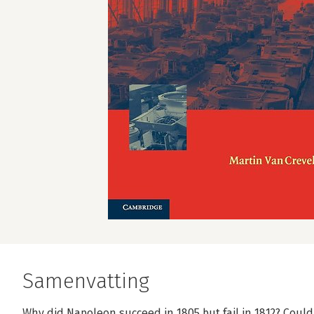
Samenvatting
Why did Napoleon succeed in 1805 but fail in 1812? Could