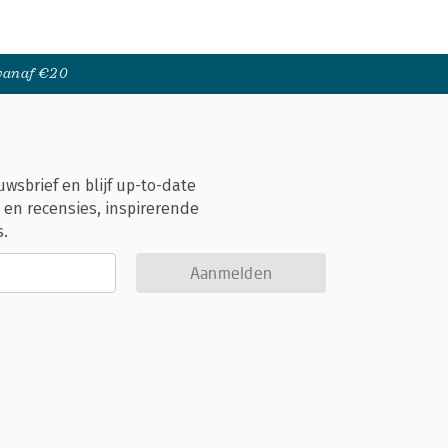
 vanaf €20
uwsbrief en blijf up-to-date
 en recensies, inspirerende
s.
Aanmelden