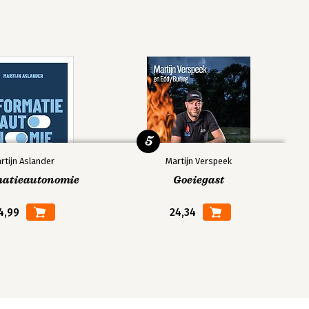
5
rtijn Aslander
Martijn Verspeek
matieautonomie
Goeiegast
4,99
24,34