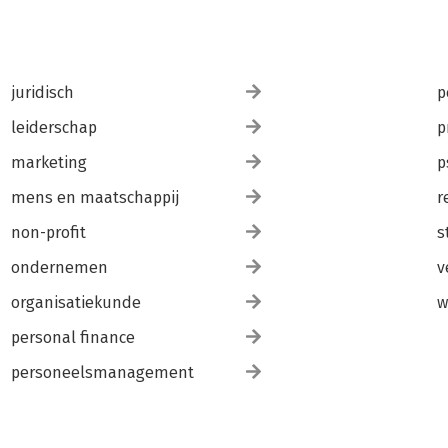
juridisch
p
leiderschap
p
marketing
p
mens en maatschappij
r
non-profit
s
ondernemen
v
organisatiekunde
w
personal finance
personeelsmanagement