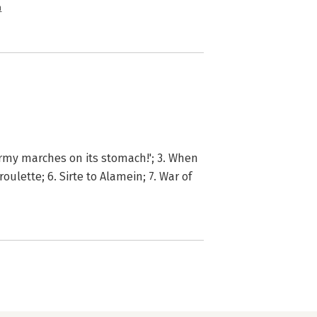
n
 army marches on its stomach!'; 3. When
oulette; 6. Sirte to Alamein; 7. War of