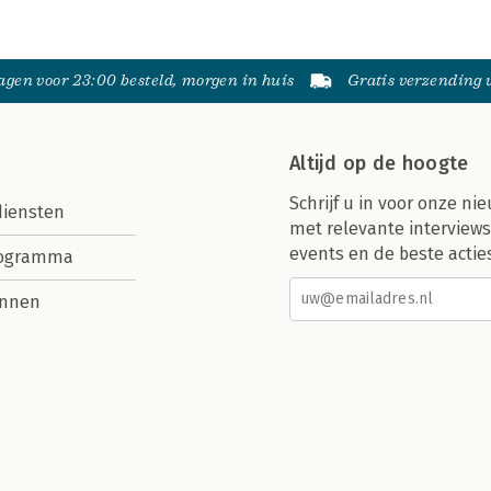
gen voor 23:00 besteld, morgen in huis
Gratis verzending
Altijd op de hoogte
Schrijf u in voor onze nie
diensten
met relevante interviews
events en de beste actie
rogramma
nnen