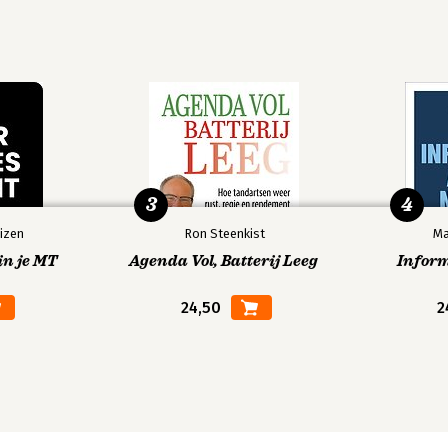
3
4
izen
Ron Steenkist
Ma
in je MT
Agenda Vol, Batterij Leeg
Infor
24,50
2