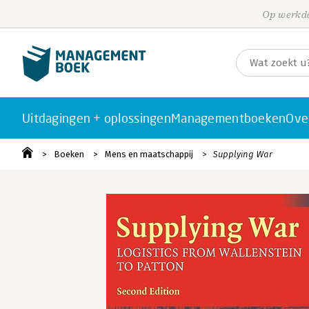
Op werkda
Uitdagingen + oplossingen
Managementboeken
Ove
Boeken
Mens en maatschappij
Supplying War