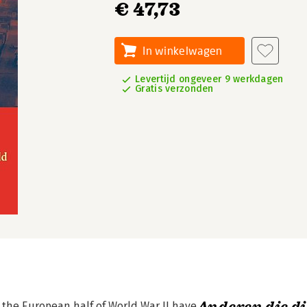
€ 47,73
In winkelwagen
Levertijd ongeveer 9 werkdagen
Gratis verzonden
 the European half of World War II have