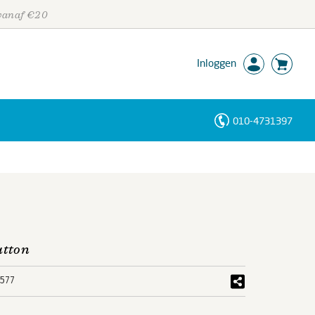
 vanaf €20
Inloggen
010-4731397
Personen
Trefwoorden
atton
577