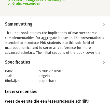
Levertijd ongeveer 9 werkdagen
Gratis verzonden
Samenvatting
This 1999 book studies the implications of macroeconomic
complementarities for aggregate behavior. The presentation is
intended to introduce PhD students into this sub-field of
macroeconomics and to serve as a reference for more
advanced scholars. The initial sections of the book cover the
basic framework of complementarities and provide a
Specificaties
discussion of the experimental evidence on the outcome of
coordination games. The subsequent sections of the book
ISBN13:
9780521578967
investigate applications of these ideas for macroeconomics.
Taal:
Engels
The topics Professor Cooper explores include: economies with
Bindwijze:
paperback
production complementarities, search models, imperfectly
Aantal pagina's:
180
competitive product markets, models of timing and delay and
Uitgever:
Cambridge University Press
Lezersrecensies
the role of government in resolving and creating coordination
Verschijningsdatum:
28-2-1999
problems. The presentation goes into detail on a few models
Wees de eerste die een lezersrecensie schrijft!
and uses them as a structure to integrate related literature.
Hoofdrubriek:
Economie
The discussion brings together theory and quantitative analysis.