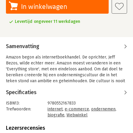
In winkelwagen
Levertijd ongeveer 11 werkdagen
Samenvatting
Amazon begon als internetboekhandel. De oprichter, Jeff
Bezos, wilde echter meer. Amazon moest veranderen in een
'Everything store', met een eindeloos aanbod. Om dat doel te
bereiken creëerde hij een ondernemingscultuur die in het
teken stond van ambitie en geheimhouden. Die cultuur is nooit
doorbroken, tot nu.
Specificaties
ISBN13:
9780552167833
Trefwoorden:
internet
,
e-commerce
,
ondernemen
,
biografie
,
Webwinkel
Taal:
Engels
Bindwijze:
paperback
Lezersrecensies
Aantal pagina's:
464