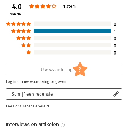
4.0
Uitgever:
Transworld Publishers Ltd
1 stem
Druk:
1
van de 5
Verschijningsdatum:
18-7-2025
0
Hoofdrubriek:
Internet en social media
1
0
0
0
?
Uw waardering
Log in om uw waardering te geven
Schrijf een recensie
Lees ons recensiebeleid
Interviews en artikelen
(1)