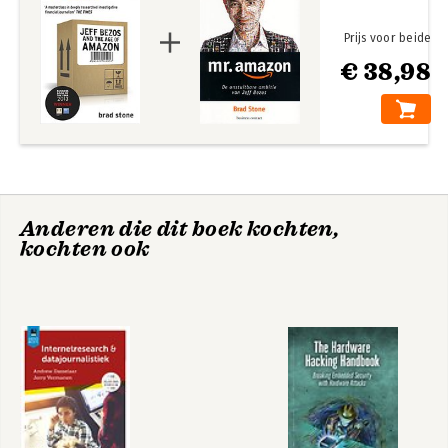
Bekijk alle boeken
Appendix
Notes
Prijs voor beide
Index
€ 38,98
Anderen die dit boek kochten,
kochten ook