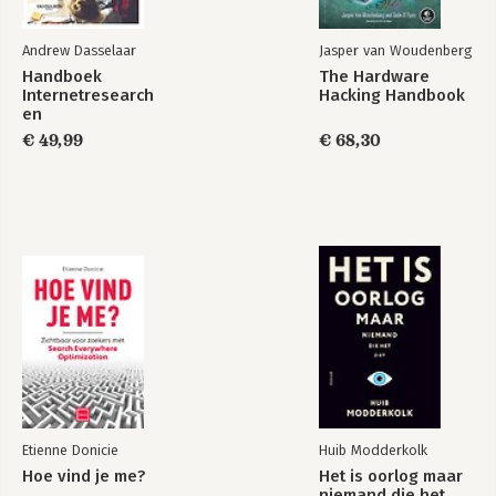
Andrew Dasselaar
Jasper van Woudenberg
Handboek
The Hardware
Internetresearch
Hacking Handbook
en
datajournalistiek
€ 49,99
€ 68,30
Etienne Donicie
Huib Modderkolk
Hoe vind je me?
Het is oorlog maar
niemand die het