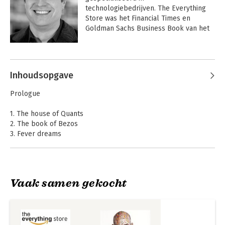
technologiebedrijven. The Everything 
Store was het Financial Times en 
Goldman Sachs Business Book van het 
jaar.
Andere boeken door Brad Stone
Inhoudsopgave
Prologue
1. The house of Quants
2. The book of Bezos
3. Fever dreams
4. Milliravi
5. Rocket boy
6. Chaos theory
7. A technology company
Vaak samen gekocht
8. Fiona
Mr. Amazon
Mr. Amazon
9. Liftoff!
10. Expedient convictions
11. The kingdom of the question mark