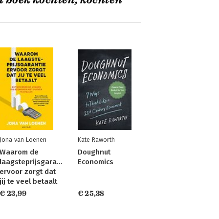
t boek kochten, kochten
Jona van Loenen
Kate Raworth
Waarom de
Doughnut
laagsteprijsgarantie
Economics
ervoor zorgt dat
jij te veel betaalt
€ 23,99
€ 25,38