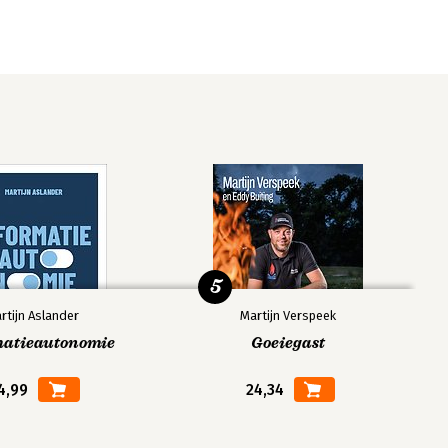
5
rtijn Aslander
Martijn Verspeek
matieautonomie
Goeiegast
4,99
24,34