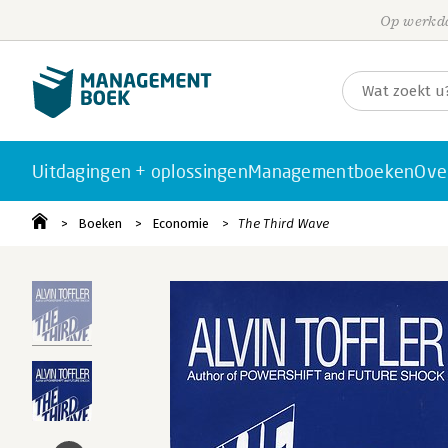
Op werkda
Uitdagingen + oplossingen
Managementboeken
Ove
Boeken
Economie
The Third Wave