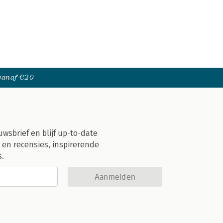
 vanaf €20
uwsbrief en blijf up-to-date
 en recensies, inspirerende
s.
Aanmelden