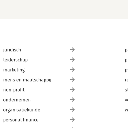
juridisch
p
leiderschap
p
marketing
p
mens en maatschappij
r
non-profit
s
ondernemen
v
organisatiekunde
w
personal finance