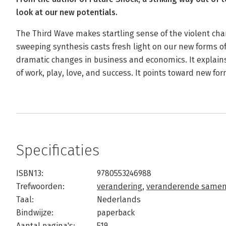
look at our new potentials.
The Third Wave makes startling sense of the violent cha
sweeping synthesis casts fresh light on our new forms o
dramatic changes in business and economics. It explains 
of work, play, love, and success. It points toward new fo
Specificaties
ISBN13:
9780553246988
Trefwoorden:
verandering
,
veranderende samen
Taal:
Nederlands
Bindwijze:
paperback
Aantal pagina's:
519