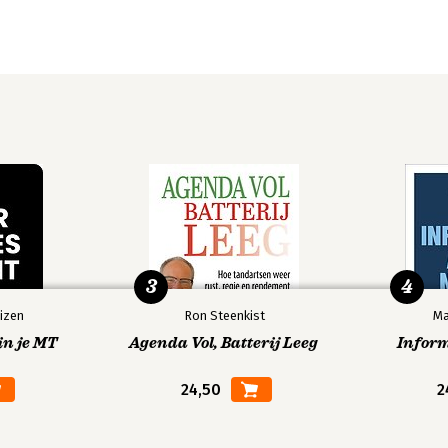
3
4
izen
Ron Steenkist
Ma
in je MT
Agenda Vol, Batterij Leeg
Infor
24,50
2