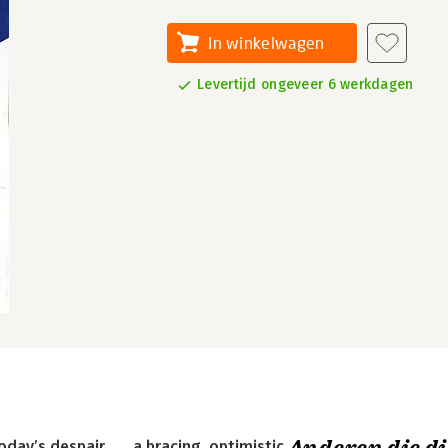
In winkelwagen
Levertijd ongeveer 6 werkdagen
ay’s despair . . . a bracing, optimistic