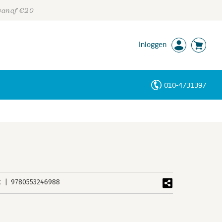
 vanaf €20
Inloggen
010-4731397
Personen
Trefwoorden
k
9780553246988