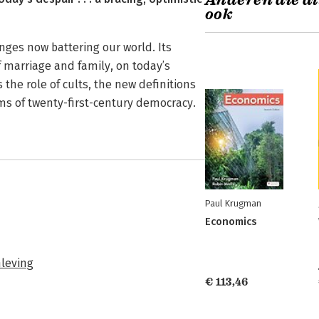
Anderen die di
ook
nges now battering our world. Its
f marriage and family, on today’s
the role of cults, the new definitions
rms of twenty-first-century democracy.
Paul Krugman
Economics
leving
€ 113,46