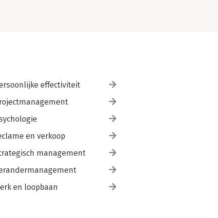
ersoonlijke effectiviteit
rojectmanagement
sychologie
eclame en verkoop
trategisch management
erandermanagement
erk en loopbaan