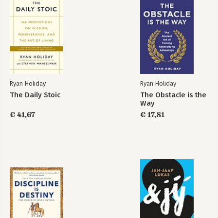
De dagelijkse
Ego is de vijand
stoïcijn
Ryan Holiday
Ryan Holiday
The Daily Stoic
The Obstacle is the
Way
€ 41,67
€ 17,81
De weg van goed
Het obstakel is de
naar groots
weg