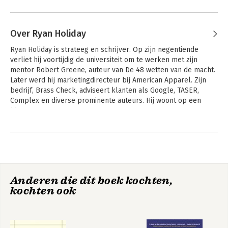
risk takers. We need the courage of activists and adventurers.
We need the courage of writers who speak the truth—and the
courage of leaders to listen.
Over Ryan Holiday
We need you to step into the arena and fight.
Ryan Holiday is strateeg en schrijver. Op zijn negentiende 
verliet hij voortijdig de universiteit om te werken met zijn 
mentor Robert Greene, auteur van De 48 wetten van de macht. 
Later werd hij marketingdirecteur bij American Apparel. Zijn 
bedrijf, Brass Check, adviseert klanten als Google, TASER, 
Complex en diverse prominente auteurs. Hij woont op een 
kleine ranch bij Austin, Texas.
Andere boeken door Ryan Holiday
Anderen die dit boek kochten,
kochten ook