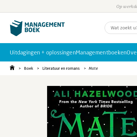
Op werkda
Uitdagingen + oplossingen
Managementboeken
Ove
Boek
Literatuur en romans
Mate