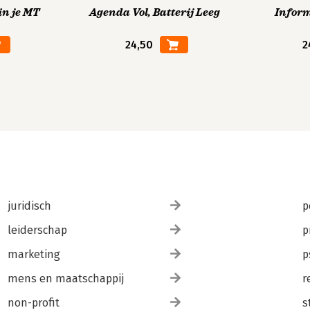
in je MT
Agenda Vol, Batterij Leeg
Infor
24,50
2
juridisch
p
leiderschap
p
marketing
p
mens en maatschappij
r
non-profit
s