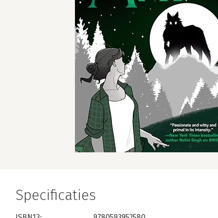
Specificaties
ISBN13:
9780593952580