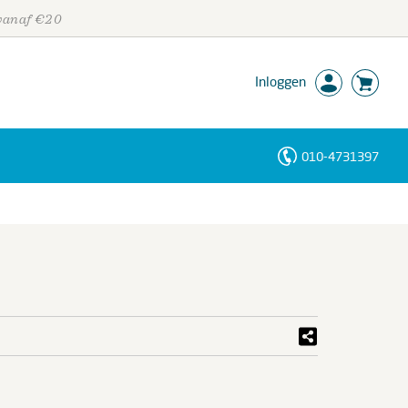
 vanaf €20
Inloggen
010-4731397
Personen
Trefwoorden