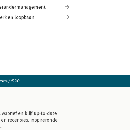
erandermanagement
erk en loopbaan
 vanaf €20
uwsbrief en blijf up-to-date
 en recensies, inspirerende
s.