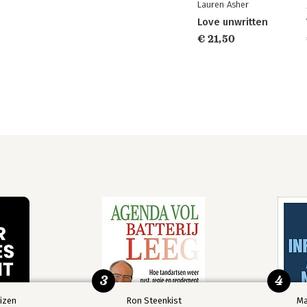
Lauren Asher
Love unwritten
€ 21,50
3
4
izen
Ron Steenkist
Ma