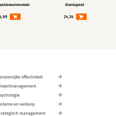
matieautonomie
Goeiegast
4,99
24,34
ersoonlijke effectiviteit
rojectmanagement
sychologie
eclame en verkoop
trategisch management