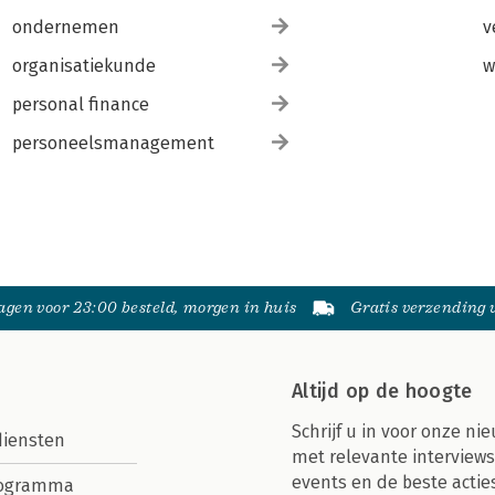
ondernemen
v
organisatiekunde
w
personal finance
personeelsmanagement
gen voor 23:00 besteld, morgen in huis
Gratis verzending
Altijd op de hoogte
Schrijf u in voor onze nie
diensten
met relevante interviews
events en de beste actie
rogramma