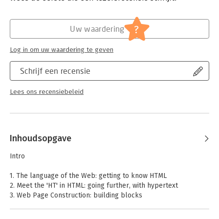
Uitgever:
O'Reilly
Druk:
2
Verschijningsdatum:
14-9-2017
?
Uw waardering
Hoofdrubriek:
IT-management / ICT
Log in om uw waardering te geven
Serie:
Head First (O'Reilly)
Schrijf een recensie
Lees ons recensiebeleid
Inhoudsopgave
Intro
1. The language of the Web: getting to know HTML
2. Meet the 'HT' in HTML: going further, with hypertext
3. Web Page Construction: building blocks
4. A trip to Webville: getting connected
5. Meeting the Media: adding images to your pages