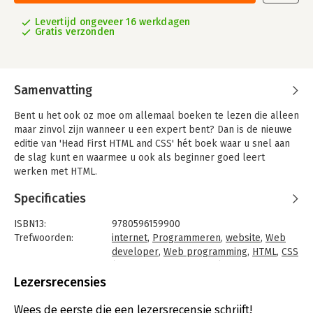
Levertijd ongeveer 16 werkdagen
Gratis verzonden
Samenvatting
Bent u het ook oz moe om allemaal boeken te lezen die alleen
maar zinvol zijn wanneer u een expert bent? Dan is de nieuwe
editie van 'Head First HTML and CSS' hét boek waar u snel aan
de slag kunt en waarmee u ook als beginner goed leert
werken met HTML.
Specificaties
ISBN13:
9780596159900
Trefwoorden:
internet
,
Programmeren
,
website
,
Web
developer
,
Web programming
,
HTML
,
CSS
(Cascading Style Sheets)
Taal:
Engels
Lezersrecensies
Bindwijze:
paperback
Aantal pagina's:
723
Wees de eerste die een lezersrecensie schrijft!