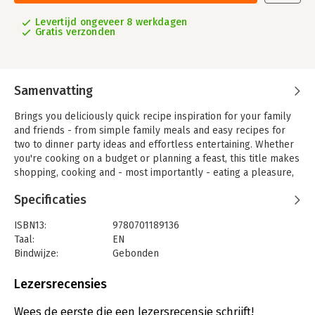
Levertijd ongeveer 8 werkdagen
Gratis verzonden
Samenvatting
Brings you deliciously quick recipe inspiration for your family
and friends - from simple family meals and easy recipes for
two to dinner party ideas and effortless entertaining. Whether
you're cooking on a budget or planning a feast, this title makes
shopping, cooking and - most importantly - eating a pleasure,
not a pain.
Specificaties
ISBN13:
9780701189136
Taal:
EN
Bindwijze:
Gebonden
Aantal pagina's:
400
Uitgever:
Vintage Publishing
Lezersrecensies
Wees de eerste die een lezersrecensie schrijft!