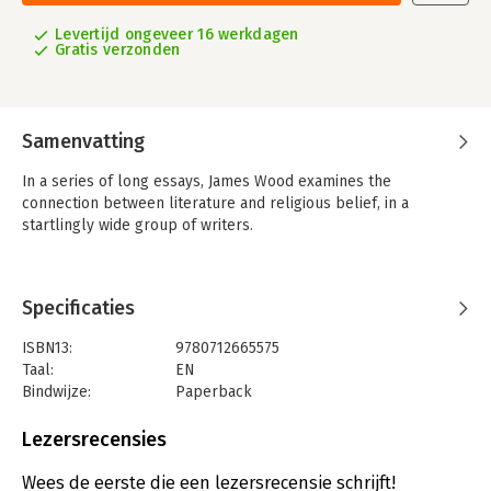
Levertijd ongeveer 16 werkdagen
Gratis verzonden
Samenvatting
In a series of long essays, James Wood examines the
connection between literature and religious belief, in a
startlingly wide group of writers.
Specificaties
ISBN13:
9780712665575
Taal:
EN
Bindwijze:
Paperback
Aantal pagina's:
336
Uitgever:
Vintage
Lezersrecensies
Wees de eerste die een lezersrecensie schrijft!