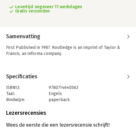
Levertijd ongeveer 11 werkdagen
Gratis verzonden
Samenvatting
First Published in 1987. Routledge is an imprint of Taylor &
Francis, an informa company.
Specificaties
ISBN13:
9780714640563
Taal:
Engels
Bindwijze:
paperback
Aantal pagina's:
360
Uitgever:
Taylor & Francis
Lezersrecensies
Verschijningsdatum:
11-11-2004
Wees de eerste die een lezersrecensie schrijft!
Hoofdrubriek:
Mens en maatschappij