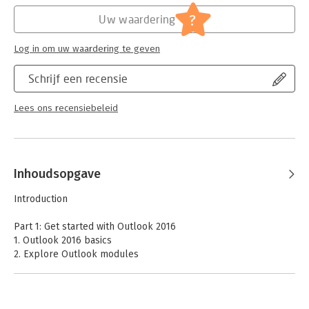
Druk:
1
- Track tasks for yourself and assign tasks to other people
Verschijningsdatum:
16-2-2016
?
Uw waardering
- Enhance message content and manage email security
Hoofdrubriek:
Computer en informatica
Log in om uw waardering te geven
Serie:
Step by Step (Microsoft Press)
Schrijf een recensie
Lees ons recensiebeleid
Inhoudsopgave
Introduction
Part 1: Get started with Outlook 2016
1. Outlook 2016 basics
2. Explore Outlook modules
Part 2: Manage email messages
3. Send and receive email messages