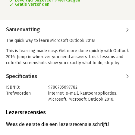
Levertijd ongeveer 9 werkdagen
Gratis verzonden
Samenvatting
The quick way to learn Microsoft Outlook 2016!
This is learning made easy. Get more done quickly with Outlook
2016. Jump in wherever you need answers-brisk lessons and
colorful screenshots show you exactly what to do, step by
step.
Specificaties
- Get easy-to-follow guidance from a certified Microsoft Office
Specialist Master
ISBN13:
9780735697782
- Learn and practice new skills while working with sample
Trefwoorden:
internet
,
e-mail
,
kantoorapplicaties
,
content, or look up specific procedures
Microsoft
,
Microsoft Outlook 2016
,
- Manage your email more efficiently than ever
Outlook 2016
- Organize your Inbox to stay in control of everything that
Taal:
Engels
Lezersrecensies
matters
Bindwijze:
paperback
- Schedule appointments, events, and meetings
Aantal pagina's:
574
Wees de eerste die een lezersrecensie schrijft!
- Organize contact records and link to information from social
Uitgever:
Microsoft Press
media sites