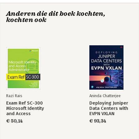
4. Enhance message content
5. Manage email security
Anderen die dit boek kochten,
6. Organize your Inbox
kochten ook
Part 3: Manage contacts
7. Store and access contact information
8. Manage contact records
Part 4: Manage appointments and tasks
9. Manage scheduling
10. Manage your calendar
11. Track tasks
Part 5: Maximize efficiency
12. Manage window elements
13. Customize Outlook options
Razi Rais
Aninda Chatterjee
14. Manage email automatically
Exam Ref SC-300
Deploying Juniper
Microsoft Identity
Data Centers with
Appendix A: Get connected
and Access
EVPN VXLAN
Appendix B: Keyboard shortcuts
Administrator
€ 50,14
€ 93,34
Glossary
Index