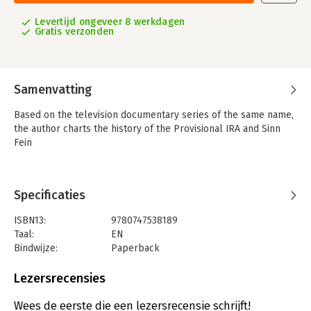
Levertijd ongeveer 8 werkdagen
Gratis verzonden
Samenvatting
Based on the television documentary series of the same name,
the author charts the history of the Provisional IRA and Sinn
Fein
Specificaties
ISBN13:
9780747538189
Taal:
EN
Bindwijze:
Paperback
Aantal pagina's:
432
Uitgever:
Bloomsbury Publishing PLC
Lezersrecensies
Wees de eerste die een lezersrecensie schrijft!